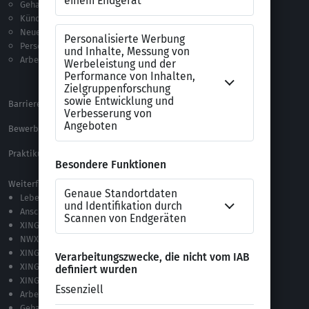
Gehalt
Ratgeber
Kündigung
Checklisten
Neue Arbeitswelt
Selbsttests
Personalführung
Testverfahren
Arbeitsrecht
Alle Word-Dateien
Alle Downloads
Barrierefreiheitserklärung
XING Impressum
Bewerbungs-FAQ
Themen A-Z
Praktikum Online Marketing
Weiterführende Links
Lebenslauf-Editor
Anschreiben-Editor
XING Stellenmarkt
NWX – „Alles zur Zukunft der Arbeit“
XING Campus
XING News
XING ProJobs
Arbeitgeber-Bewertungen
Gehaltsvergleich