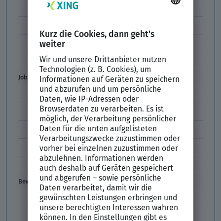
Formulierungen im Arbeitszeugnis
Unzulässige Codes Arbeitszeugnis
Unbefristeter Arbeitsvertrag
Der XING Bewerbungsratgeber
Job & Karriere
Arbeitsvertrag
Codes im Arbeitszeugnis
Kündigung
Einstiegsgehalt
Gehaltswunsch
Bewerbung
E-Mail-Bewerbung
Anlagen und Zeugnisse