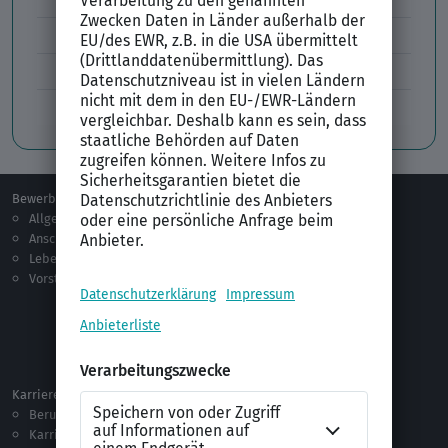
Lücken im Lebenslauf
Tabellarischer Lebenslauf
Professionelles Bewerbungsfoto
Bewerben
Berufsorientierung
Allgemeines
Ausbildung
Anschreiben
Studium
Lebenslauf
Praktikum
Vorstellungsgespräch
Jobsuche
Jobprofile
Selbstständigkeit
Netzwerken
Ausland
Karriere
Vorlagen & Tests
Berufseinstieg
Anschreiben-Vorlagen
Karriere machen
Lebenslauf-Vorlagen