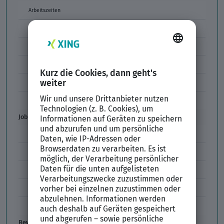
Arbeitszeiten
Arbeitszeitmodelle
Formulierungen im Arbeitszeugnis
Unzulässige Codes Arbeitszeugnis
Unbefristeter Arbeitsvertrag
Der XING Bewerbungsratgeber
Job & Karriere
Arbeitsvertrag
Codes im Arbeitszeugnis
Kündigung
Einstiegsgehalt
Gehaltswunsch
Bewerbung