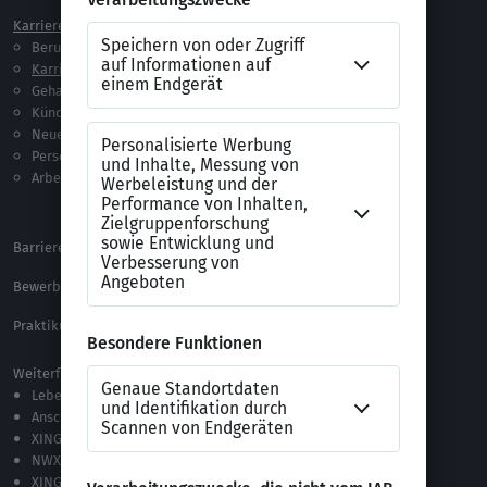
Karriere
Vorlagen & Tests
Berufseinstieg
Anschreiben-Vorlagen
Karriere machen
Lebenslauf-Vorlagen
Gehalt
Ratgeber
Kündigung
Checklisten
Neue Arbeitswelt
Selbsttests
Personalführung
Testverfahren
Arbeitsrecht
Alle Word-Dateien
Alle Downloads
Barrierefreiheitserklärung
XING Impressum
Bewerbungs-FAQ
Themen A-Z
Praktikum Online Marketing
Weiterführende Links
Lebenslauf-Editor
Anschreiben-Editor
XING Stellenmarkt
NWX – „Alles zur Zukunft der Arbeit“
XING Campus