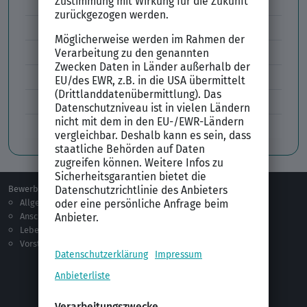
Lebenslauf Aufbau und Inhalt
Lebenslauf Layout
Lebenslauf Englisch Résumé
Lücken im Lebenslauf
Tabellarischer Lebenslauf
Professionelles Bewerbungsfoto
Bewerben
Berufsorientierung
Allgemeines
Ausbildung
Anschreiben
Studium
Lebenslauf
Praktikum
Vorstellungsgespräch
Jobsuche
Jobprofile
Selbstständigkeit
Netzwerken
Ausland