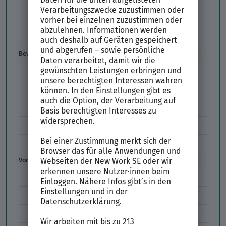
Kündigung
Einstiegsgehalt
Gehaltswunsch
Bewerbung
E-Mail-Bewerbung
Anlagen und Zeugnisse
Initiativbewerbung
Interne Bewerbung
Empfehlungsschreiben
Vorstellungsgespräch
Vorstellungsgespräch Fragen
Schwächen im Vorstellungsgespräch
Kleidung im Vorstellungsgespräch