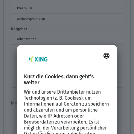
Praktikum
Auslandspraktikum
Ratgeber
Arbeitszeiten
Arbeitszeitmodelle
Formulierungen im Arbeitszeugnis
Unzulässige Codes Arbeitszeugnis
Unbefristeter Arbeitsvertrag
Der XING Bewerbungsratgeber
Job & Karriere
Arbeitsvertrag
Codes im Arbeitszeugnis