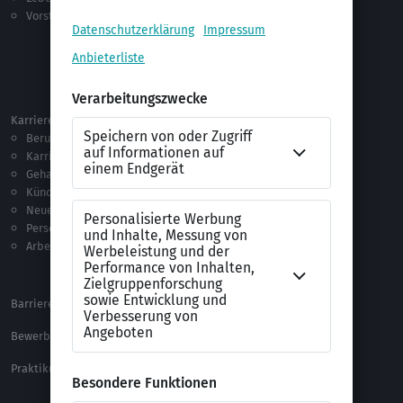
Vorstellungsgespräch
Jobsuche
Jobprofile
Selbstständigkeit
Netzwerken
Ausland
Karriere
Vorlagen & Tests
Berufseinstieg
Anschreiben-Vorlagen
Karriere machen
Lebenslauf-Vorlagen
Gehalt
Ratgeber
Kündigung
Checklisten
Neue Arbeitswelt
Selbsttests
Personalführung
Testverfahren
Arbeitsrecht
Alle Word-Dateien
Alle Downloads
Barrierefreiheitserklärung
XING Impressum
Bewerbungs-FAQ
Themen A-Z
Praktikum Online Marketing