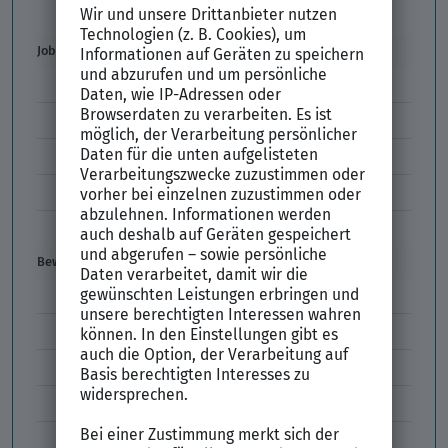
Der XING Bewerbungsratgeber
Job & Karriere
Arbeitsvertrag
Codes im Arbeitszeugnis
Kündigung
Einstiegsgehalt
Gehaltswunsch
Bewerbung
E-Mail-Bewerbung
Anlagen und Zeugnisse
Initiativbewerbung
Interne Bewerbung
Empfehlungsschreiben