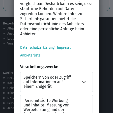
Professionelles Bewerbungsfoto
Bewerben
Berufsorientierung
Allgemeines
Ausbildung
Anschreiben
Studium
Lebenslauf
Praktikum
Vorstellungsgespräch
Jobsuche
Jobprofile
Selbstständigkeit
Netzwerken
Ausland
Karriere
Vorlagen & Tests
Berufseinstieg
Anschreiben-Vorlagen
Karriere machen
Lebenslauf-Vorlagen
Gehalt
Ratgeber
Kündigung
Checklisten
Neue Arbeitswelt
Selbsttests
Personalführung
Testverfahren
Arbeitsrecht
Alle Word-Dateien