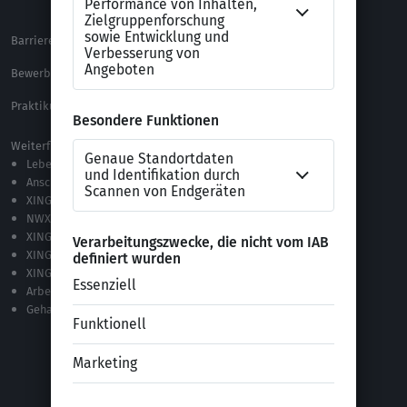
Alle Downloads
Barrierefreiheitserklärung
XING Impressum
Bewerbungs-FAQ
Themen A-Z
Praktikum Online Marketing
Weiterführende Links
Lebenslauf-Editor
Anschreiben-Editor
XING Stellenmarkt
NWX – „Alles zur Zukunft der Arbeit“
XING Campus
XING News
XING ProJobs
Arbeitgeber-Bewertungen
Gehaltsvergleich