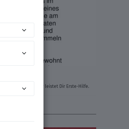
Anschreiben-Muster leistet Dir Erste-Hilfe.
N