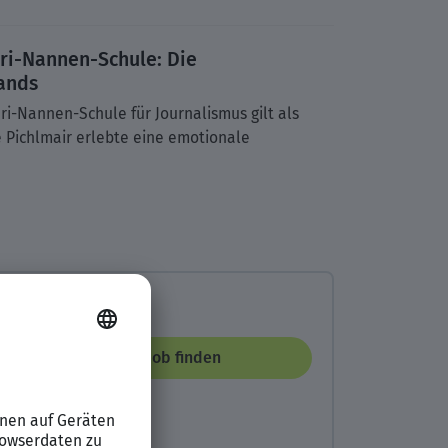
ri-Nannen-Schule: Die
ands
i-Nannen-Schule für Journalismus gilt als
e Pichlmair erlebte eine emotionale
Job finden