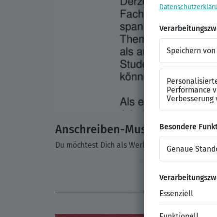
Anschreiben-Muster: Werkstud
Du möchtest Dich als Werkstudent bewerben und