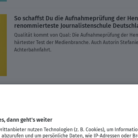
So schaffst Du die Aufnahmeprüfung der Hen
renommierteste Journalistenschule Deutschl
Qualität kommt von Qual: Die Aufnahmeprüfung der Henr
härtester Test der Medienbranche. Auch Autorin Stefani
Achterbahnfahrt.
eilzeit