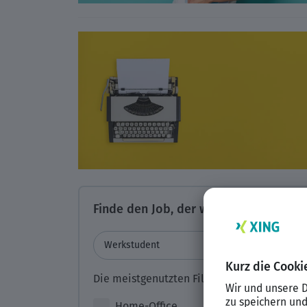
Finde den Job, der wirklich passt:
Die meistgenutzten Filter auf XING:
Home-Office
T