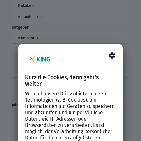
Praktikum
Auslandspraktikum
Ratgeber
Arbeitszeiten
Arbeitszeitmodelle
Formulierungen im Arbeitszeugnis
Unzulässige Codes Arbeitszeugnis
Unbefristeter Arbeitsvertrag
Der XING Bewerbungsratgeber
Job & Karriere
Arbeitsvertrag
Codes im Arbeitszeugnis
Kündigung