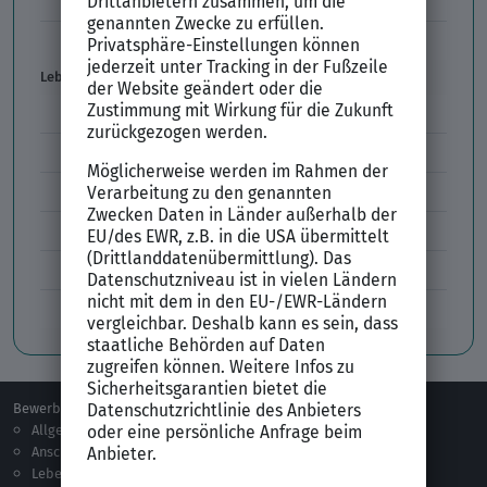
Vorbereitung Vorstellungsgespräch
Vorstellungsgespräch per Skype
Lebenslauf
Lebenslauf Aufbau und Inhalt
Lebenslauf Layout
Lebenslauf Englisch Résumé
Lücken im Lebenslauf
Tabellarischer Lebenslauf
Professionelles Bewerbungsfoto
Bewerben
Berufsorientierung
Allgemeines
Ausbildung
Anschreiben
Studium
Lebenslauf
Praktikum