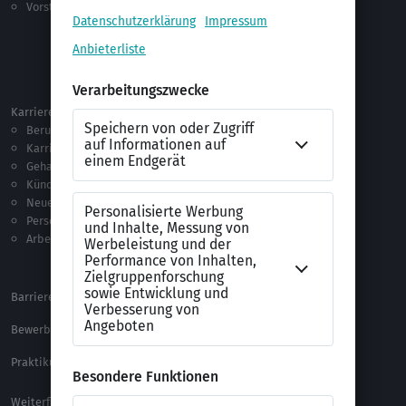
Vorstellungsgespräch
Jobsuche
Jobprofile
Selbstständigkeit
Netzwerken
Ausland
Karriere
Vorlagen & Tests
Berufseinstieg
Anschreiben-Vorlagen
Karriere machen
Lebenslauf-Vorlagen
Gehalt
Ratgeber
Kündigung
Checklisten
Neue Arbeitswelt
Selbsttests
Personalführung
Testverfahren
Arbeitsrecht
Alle Word-Dateien
Alle Downloads
Barrierefreiheitserklärung
XING Impressum
Bewerbungs-FAQ
Themen A-Z
Praktikum Online Marketing
Weiterführende Links