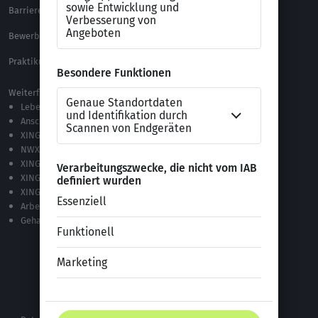
Barrierefreiheitserklärung
XING Impressum
Bewerbungs-FAQ
Themen A-Z
Praktikum Online Marketing
Weiterführende Links
Lebenslauf-Editor
Anschreiben-Editor
XING Stellenmarkt
NWX – „Alles zur Zukunft der Arbeit“
XING Campus
XING News
XING ProJobs
Arbeitgeber-Bewertungen
Gehaltsvergleich