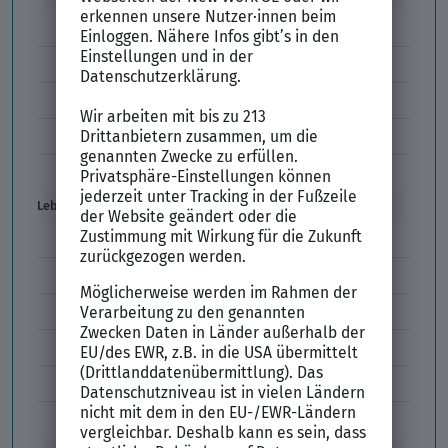
Vorstellungsgespräch Fragen
Schwächen im Vorstellungsgespräch
Kleidung im Vorstellungsgespräch
Vorbereitung Vorstellungsgespräch
Vorstellungsgespräch per Skype
Lebenslauf
Lebenslauf Aufbau und Inhalt
Lebenslauf Layout
Lebenslauf Englisch Résumé
Lücken im Lebenslauf
Tabellarischer Lebenslauf
Professionelles Bewerbungsfoto