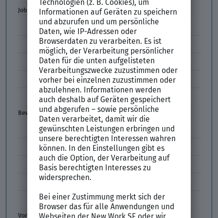
Job & Karriere
Arbeitsvertrag
Codes im Arbeitszeugnis
Kündigung
Einstiegsgehalt
Gehaltswunsch
Bewerbung
E-Mail-Bewerbung
Anlagen und Zeugnisse
Initiativbewerbung
Interne Bewerbung
Empfehlungsschreiben
Vorstellungsgespräch