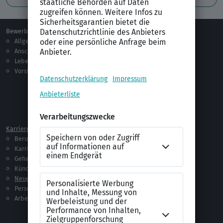
Bewerben
Berufsorientierung
Allgemeines
Ausbildung
Anschreiben
Studium
Lebenslauf
Praktikum
Vorstellungsgespräch
Jobsuche
Jobprofile
Selbstständigkeit
Netzwerken
Ausland
Karriere
Vorlagen & Tests
Berufseinstieg
Anschreiben-Vorlagen
Karriere machen
Lebenslauf-Vorlagen
Gehalt
Ratgeber
Kündigung
Checklisten
Neue Arbeitswelt
Selbsttests
Personalführung
Testverfahren
Arbeitsrecht
Alle Word-Dateien
Alle Downloads