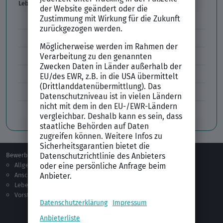
Lebenslauf
Lebenslauf Aufbau und Inhalt
Lebenslauf Layout
Lebenslauf Englisch Résumé
Lücken im Lebenslauf
Tabellarischer Lebenslauf
Professionelles Bewerbungsfoto
Bewerben
Berufsorientierung
Allgemeines
Ausbildung
Anschreiben
Studium
Lebenslauf
Praktikum
Vorstellungsgespräch
Jobsuche
Jobprofile
Selbstständigkeit