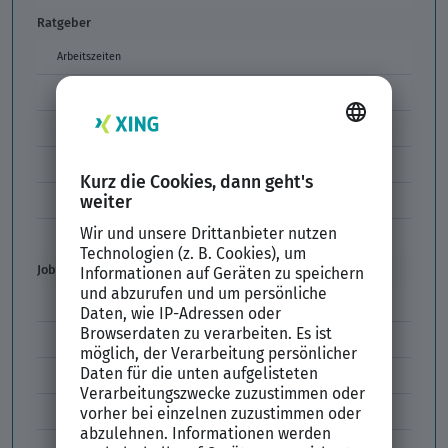
Ratgeber
Arbeitszeiten
Arbeitszeitmodelle
Formulierungen im Arbeitszeugnis
Unzulässige Codes Arbeitszeugnis
Unbefristeter Arbeitsvertrag
Der XING Bewerbungsratgeber
Job & Karriere
Arbeitsvertrag
Codes im Arbeitszeugnis
Kündigung
Einstiegsgehalt
Gehaltswunsch