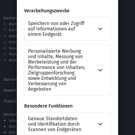
Netzwerken
Ausland
Karriere
Vorlagen & Tests
Berufseinstieg
Anschreiben-Vorlagen
Karriere machen
Lebenslauf-Vorlagen
Gehalt
Ratgeber
Kündigung
Checklisten
Neue Arbeitswelt
Selbsttests
Personalführung
Testverfahren
Arbeitsrecht
Alle Word-Dateien
Alle Downloads
Barrierefreiheitserklärung
XING Impressum
Bewerbungs-FAQ
Themen A-Z
Praktikum Online Marketing
Weiterführende Links
Lebenslauf-Editor
Anschreiben-Editor
XING Stellenmarkt