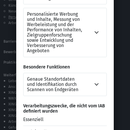
Kündigung
Checklisten
Neue Arbeitswelt
Selbsttests
Personalführung
Testverfahren
Arbeitsrecht
Alle Word-Dateien
Alle Downloads
Barrierefreiheitserklärung
XING Impressum
Bewerbungs-FAQ
Themen A-Z
Praktikum Online Marketing
Weiterführende Links
Lebenslauf-Editor
Anschreiben-Editor
XING Stellenmarkt
NWX – „Alles zur Zukunft der Arbeit“
XING Campus
XING News
XING ProJobs
Arbeitgeber-Bewertungen
Gehaltsvergleich