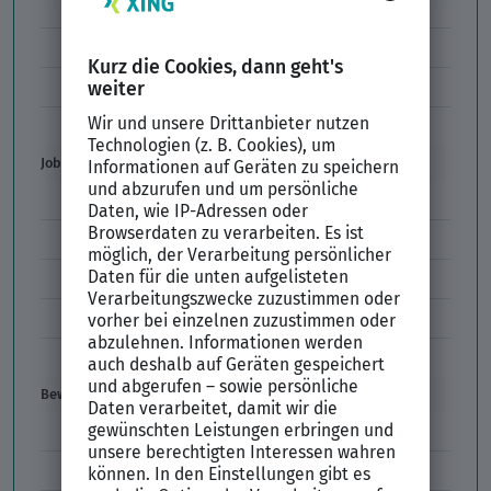
Formulierungen im Arbeitszeugnis
Unzulässige Codes Arbeitszeugnis
Unbefristeter Arbeitsvertrag
Der XING Bewerbungsratgeber
Job & Karriere
Arbeitsvertrag
Codes im Arbeitszeugnis
Kündigung
Einstiegsgehalt
Gehaltswunsch
Bewerbung
E-Mail-Bewerbung
Anlagen und Zeugnisse