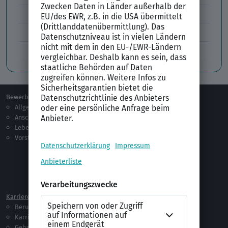
Lücken im Lebenslauf
Tabellarischer Lebenslauf
Professionelles Bewerbungsfoto
Bewerben
Berufsorientierung
Allgemeines
Ausbildung
Anschreiben
Studium
Lebenslauf
Praktikum
Vorstellungsgespräch
Jobsuche
Jobprofile
Selbstständigkeit
Netzwerken
Ausland
Karriere
Vorlagen & Tests
Berufseinstieg
Anschreiben-Vorlagen
Karriere machen
Lebenslauf-Vorlagen
Gehalt
Ratgeber