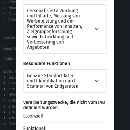
Kündigung
Checklisten
Neue Arbeitswelt
Selbsttests
Personalführung
Testverfahren
Arbeitsrecht
Alle Word-Dateien
Alle Downloads
Barrierefreiheitserklärung
XING Impressum
Bewerbungs-FAQ
Themen A-Z
Praktikum Online Marketing
Weiterführende Links
Lebenslauf-Editor
Anschreiben-Editor
XING Stellenmarkt
NWX – „Alles zur Zukunft der Arbeit“
XING Campus
XING News
XING ProJobs
Arbeitgeber-Bewertungen
Gehaltsvergleich