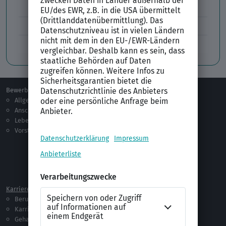
Lücken im Lebenslauf
Tabellarischer Lebenslauf
Professionelles Bewerbungsfoto
Bewerben
Berufsorientierung
Allgemeines
Ausbildung
Anschreiben
Studium
Lebenslauf
Praktikum
Vorstellungsgespräch
Jobsuche
Jobprofile
Selbstständigkeit
Netzwerken
Ausland
Karriere
Vorlagen & Tests
Berufseinstieg
Anschreiben-Vorlagen
Karriere machen
Lebenslauf-Vorlagen
Gehalt
Ratgeber