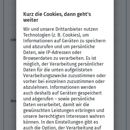
Unzulässige Codes Arbeitszeugnis
Unbefristeter Arbeitsvertrag
Der XING Bewerbungsratgeber
Job & Karriere
Arbeitsvertrag
Codes im Arbeitszeugnis
Kündigung
Einstiegsgehalt
Gehaltswunsch
Bewerbung
E-Mail-Bewerbung
Anlagen und Zeugnisse