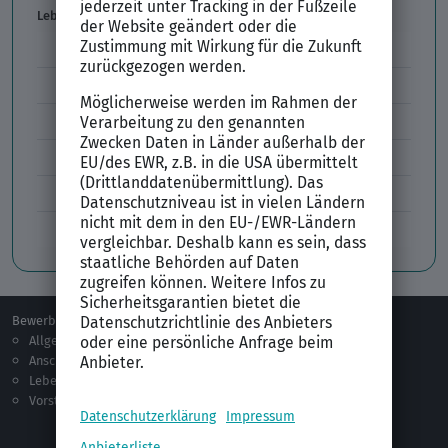
Lebenslauf
Lebenslauf Aufbau und Inhalt
Lebenslauf Layout
Lebenslauf Englisch Résumé
Lücken im Lebenslauf
Tabellarischer Lebenslauf
Professionelles Bewerbungsfoto
Bewerben
Berufsorientierung
Allgemeines
Ausbildung
Anschreiben
Studium
Lebenslauf
Praktikum
Vorstellungsgespräch
Jobsuche
Jobprofile
Selbstständigkeit