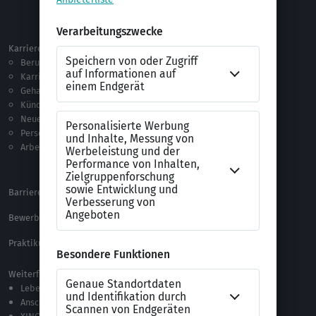
Netzwerken
Ausland
Karriere
Vorlagen & Tests
Berufseinstieg
Anschreiben-Vorlagen
Karriere machen
Lebenslauf-Vorlagen
Gehalt
Ratgeber
Kündigung
Checklisten
Neue Arbeitswelt
Selbsttests
Personalführung
Testverfahren
Arbeitsrecht
Alle Word-Dateien
Alle Downloads
Barrierefreiheitserklärung
XING Impressum
Bewerbungs-FAQ
Themen A-Z
Praktikum Online Marketing
Weiterführende Links
Lebenslauf-Editor
Anschreiben-Editor