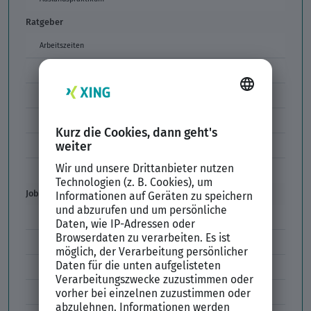
Ratgeber
Arbeitszeiten
Arbeitszeitmodelle
Formulierungen im Arbeitszeugnis
Unzulässige Codes Arbeitszeugnis
Unbefristeter Arbeitsvertrag
Der XING Bewerbungsratgeber
Job & Karriere
Arbeitsvertrag
Codes im Arbeitszeugnis
Kündigung
Einstiegsgehalt