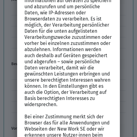
Arbeitsvertrag
Codes im Arbeitszeugnis
Kündigung
Einstiegsgehalt
Gehaltswunsch
Bewerbung
E-Mail-Bewerbung
Anlagen und Zeugnisse
Initiativbewerbung
Interne Bewerbung
Empfehlungsschreiben
Vorstellungsgespräch