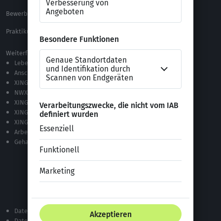
Bewerbungs-FAQ
Themen A-Z
Praktikum Online Marketing
Weiterführende Links
Lebenslauf-Editor
Anschreiben-Editor
XING Stellenmarkt
NWX – „Alles zur Zukunft der Arbeit“
XING Campus
XING News
XING ProJobs
Arbeitgeber-Bewertungen
Gehaltsvergleich
Datenschutzerklärung
Datenschutz bei XING