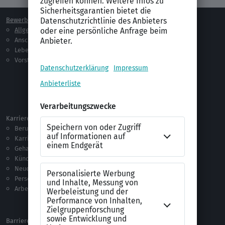
Bewerben
Berufsorientierung
Allgemeines
Ausbildung
Anschreiben
Studium
Lebenslauf
Praktikum
Vorstellungsgespräch
Jobsuche
Jobprofile
Selbstständigkeit
Netzwerken
Ausland
Karriere
Vorlagen & Tests
Berufseinstieg
Anschreiben-Vorlagen
Karriere machen
Lebenslauf-Vorlagen
Gehalt
Ratgeber
Kündigung
Checklisten
Neue Arbeitswelt
Selbsttests
Personalführung
Testverfahren
Arbeitsrecht
Alle Word-Dateien
Alle Downloads
Barrierefreiheitserklärung
XING Impressum