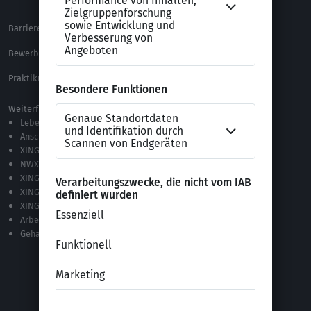
Barrierefreiheitserklärung
XING Impressum
Bewerbungs-FAQ
Themen A-Z
Praktikum Online Marketing
Weiterführende Links
Lebenslauf-Editor
Anschreiben-Editor
XING Stellenmarkt
NWX – „Alles zur Zukunft der Arbeit“
XING Campus
XING News
XING ProJobs
Arbeitgeber-Bewertungen
Gehaltsvergleich