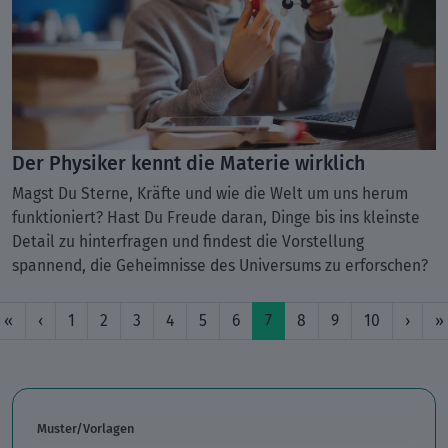
Der Physiker kennt die Materie wirklich
Magst Du Sterne, Kräfte und wie die Welt um uns herum
funktioniert? Hast Du Freude daran, Dinge bis ins kleinste
Detail zu hinterfragen und findest die Vorstellung
spannend, die Geheimnisse des Universums zu erforschen?
«
‹
1
2
3
4
5
6
7
8
9
10
›
»
Muster/Vorlagen