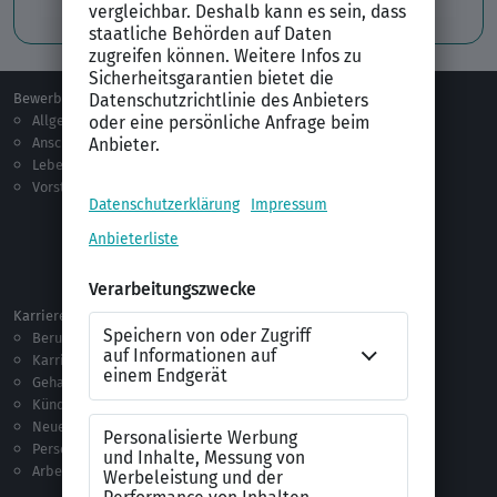
Bewerben
Berufsorientierung
Allgemeines
Ausbildung
Anschreiben
Studium
Lebenslauf
Praktikum
Vorstellungsgespräch
Jobsuche
Jobprofile
Selbstständigkeit
Netzwerken
Ausland
Karriere
Vorlagen & Tests
Berufseinstieg
Anschreiben-Vorlagen
Karriere machen
Lebenslauf-Vorlagen
Gehalt
Ratgeber
Kündigung
Checklisten
Neue Arbeitswelt
Selbsttests
Personalführung
Testverfahren
Arbeitsrecht
Alle Word-Dateien
Alle Downloads