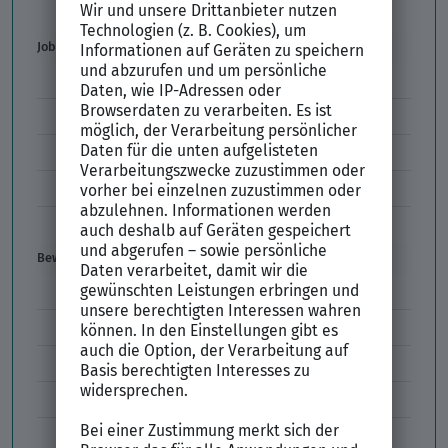
Der XING Bewerbungsratgeber
Job & Karriere
Arbeitsvertrag
Codes im Arbeitszeugnis
Kündigung
Einstiegsgehalt
Gehaltswunsch
Bewerbung
E-Mail-Bewerbung
Anlagen und Zeugnisse
Initiativbewerbung
Interne Bewerbung
Empfehlungsschreiben