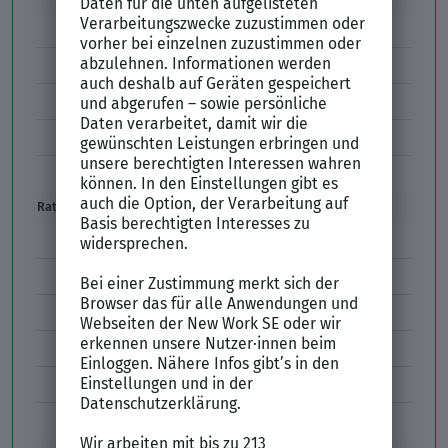
Ausbildung
Studium
Duales Studium
Praktikum
Auslandspraktikum
Ratgeber
Arbeitszeiten
Arbeitszeitmodelle
Formulierungen im Arbeitszeugnis
Unzulässige Codes Arbeitszeugnis
Unbefristeter Arbeitsvertrag
Der XING Bewerbungsratgeber