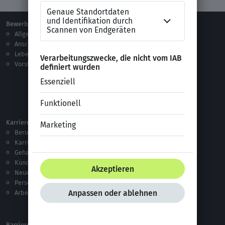
Bewerben
Berufsorientierung
Allgemeines
Ausbildung
Anschreiben
Studium
Lebenslauf
Praktikum
Vorstellungsgespräch
Jobsuche
Jobprofile
Selbstständigkeit
Netzwerken
Ausland
Karriere
Vorlagen & Tests
Berufseinstieg
Anschreiben-Vorlagen
Karriere machen
Lebenslauf-Vorlagen
Gehalt
Ratgeber
Kündigung
Checklisten
Neue Arbeitswelt
Selbsttests
Personalführung
Testverfahren
Arbeitsrecht
Alle Word-Dateien
Alle Downloads
Barrierefreiheitserklärung
XING Impressum