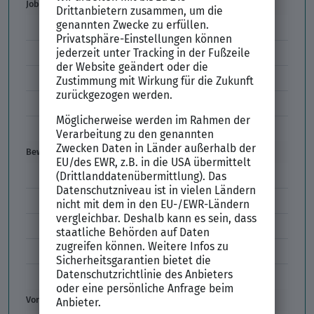
Job & Karriere
Arbeitsvertrag
Codes im Arbeitszeugnis
Kündigung
Einstiegsgehalt
Gehaltswunsch
Bewerbung
E-Mail-Bewerbung
Anlagen und Zeugnisse
Initiativbewerbung
Interne Bewerbung
Empfehlungsschreiben
Vorstellungsgespräch