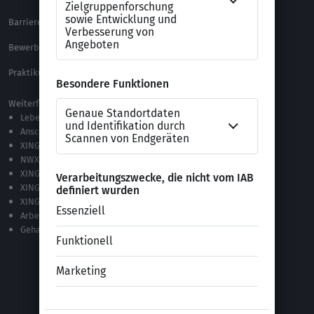
Barrierefreiheitserklärung
XING Impressum
Bewerbungs-FAQ
Themen A-Z
Praktikum Online Marketing
Weiterführende Links
Lebenslauf-Editor
Anschreiben-Editor
XING Stellenmarkt
NWX – „Alles zur Zukunft der Arbeit“
XING Campus
XING News
XING ProJobs
Arbeitgeber-Bewertungen
Gehaltsvergleich