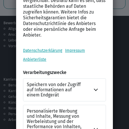
Bewerben
Berufsorientierung
Allgemeines
Ausbildung
Anschreiben
Studium
Lebenslauf
Praktikum
Vorstellungsgespräch
Jobsuche
Jobprofile
Selbstständigkeit
Netzwerken
Ausland
Karriere
Vorlagen & Tests
Berufseinstieg
Anschreiben-Vorlagen
Karriere machen
Lebenslauf-Vorlagen
Gehalt
Ratgeber
Kündigung
Checklisten
Neue Arbeitswelt
Selbsttests
Personalführung
Testverfahren
Arbeitsrecht
Alle Word-Dateien
Alle Downloads