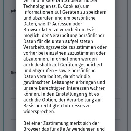
Der XING Bewerbungsratgeber
Job & Karriere
Arbeitsvertrag
Codes im Arbeitszeugnis
Kündigung
Einstiegsgehalt
Gehaltswunsch
Bewerbung
E-Mail-Bewerbung
Anlagen und Zeugnisse
Initiativbewerbung
Interne Bewerbung
Empfehlungsschreiben