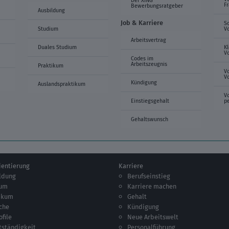
F
Bewerbungsratgeber
Ausbildung
Job & Karriere
S
Studium
V
Arbeitsvertrag
Duales Studium
K
V
Codes im
Arbeitszeugnis
Praktikum
V
V
Kündigung
Auslandspraktikum
V
Einstiegsgehalt
p
Gehaltswunsch
ientierung
Karriere
ldung
Berufseinstieg
ium
Karriere machen
ikum
Gehalt
che
Kündigung
ofile
Neue Arbeitswelt
tständigkeit
Personalführung