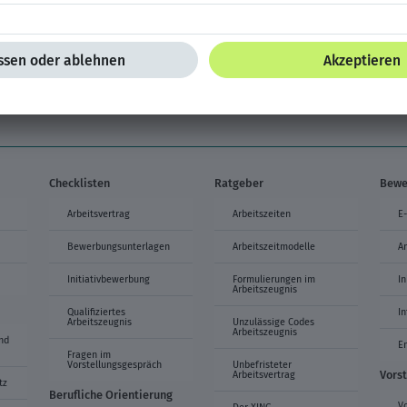
Lebenslauf-Vorlage tabellarisch orange
Checklisten
Ratgeber
Bewe
Arbeitsvertrag
Arbeitszeiten
E
Bewerbungsunterlagen
Arbeitszeitmodelle
A
Initiativbewerbung
Formulierungen im
In
Arbeitszeugnis
Qualifiziertes
I
Arbeitszeugnis
Unzulässige Codes
Arbeitszeugnis
nd
E
Fragen im
Vorstellungsgespräch
Unbefristeter
Vors
Arbeitsvertrag
tz
Berufliche Orientierung
V
Der XING