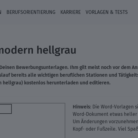
N
BERUFSORIENTIERUNG
KARRIERE
VORLAGEN & TESTS
modern hellgrau
n Deinen Bewerbungsunterlagen. Ihm gilt meist noch vor dem A
lauf bereits alle wichtigen beruflichen Stationen und Tätigk
 hellgrau)
kostenlos herunterladen und editieren.
Hinweis
: Die Word-Vorlagen si
Word-Dokument etwas heller d
Um Änderungen vorzunehmen,
Kopf- oder Fußzeile. Viel Spaß