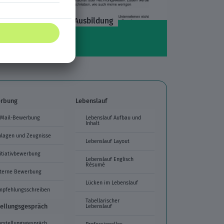
Muster-Anschreiben: Ausbildung
rbung
Lebenslauf
-Mail-Bewerbung
Lebenslauf Aufbau und
Inhalt
nlagen und Zeugnisse
Lebenslauf Layout
itiativbewerbung
Lebenslauf Englisch
Résumé
nterne Bewerbung
Lücken im Lebenslauf
mpfehlungsschreiben
Tabellarischer
tellungsgespräch
Lebenslauf
orstellungsgespräch
Professionelles