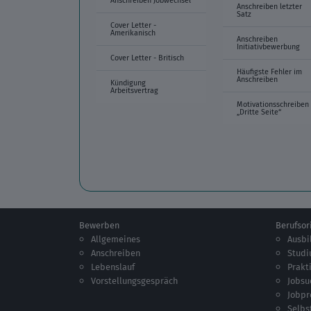
Anschreiben letzter
Satz
Cover Letter -
Amerikanisch
Anschreiben
Initiativbewerbung
Cover Letter - Britisch
Häufigste Fehler im
Anschreiben
Kündigung
Arbeitsvertrag
Motivationsschreiben
„Dritte Seite“
Bewerben
Berufsor
Allgemeines
Ausbi
Anschreiben
Stud
Lebenslauf
Prakt
Vorstellungsgespräch
Jobsu
Jobpr
Selbs