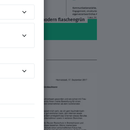
Lebenslauf-Vorlage modern flaschengrün
SSIEREN