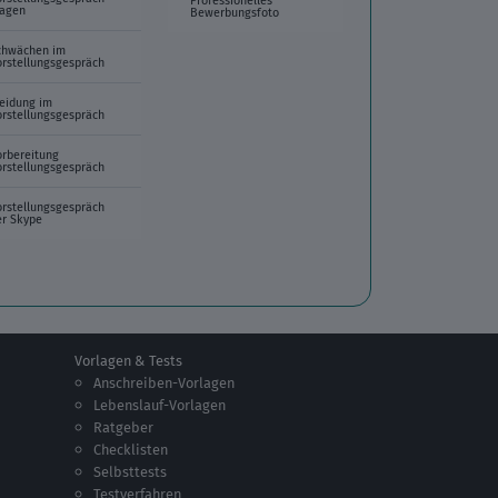
ragen
Bewerbungsfoto
chwächen im
orstellungsgespräch
leidung im
orstellungsgespräch
orbereitung
orstellungsgespräch
orstellungsgespräch
er Skype
Vorlagen & Tests
Anschreiben-Vorlagen
Lebenslauf-Vorlagen
Ratgeber
Checklisten
Selbsttests
Testverfahren