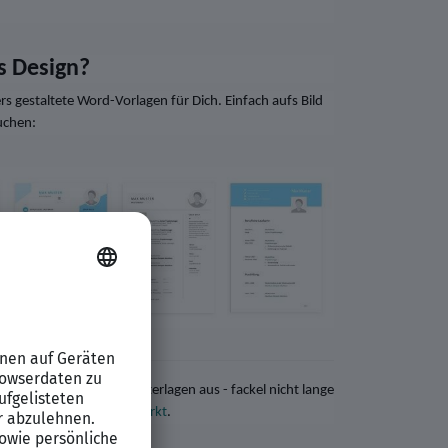
s Design?
s gestaltete Word-Vorlagen für Dich. Einfach aufs Bild
uchen:
die neuen Bewerbungsunterlagen aus - fackel nicht lange
um-Job im
XING Stellenmarkt
.