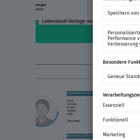
Lebenslauf-Vorlage modern grey
DAS KÖ