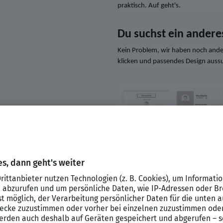
praktisch. Auf geht's.
Du suchst ein andere
Kein Problem, wir haben noch ander
klicken und passendes Design auss
Service-Info:
Probiere doch gleich 
und suche direkt nach Deinem Tra