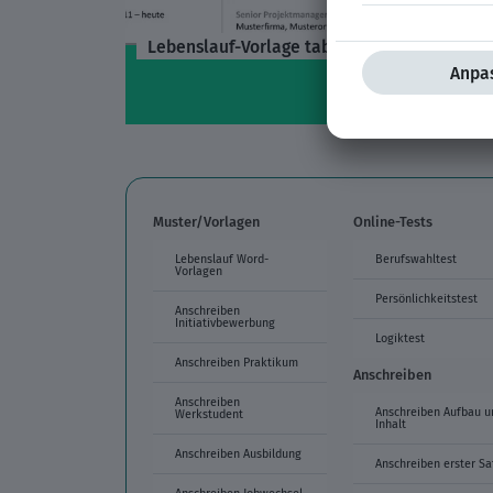
Lebenslauf-Vorlage tabellarisch türkis
Muster/Vorlagen
Online-Tests
Lebenslauf Word-
Berufswahltest
Vorlagen
Persönlichkeitstest
Anschreiben
Initiativbewerbung
Logiktest
Anschreiben Praktikum
Anschreiben
Anschreiben
Anschreiben Aufbau u
Werkstudent
Inhalt
Anschreiben Ausbildung
Anschreiben erster Sa
Anschreiben Jobwechsel