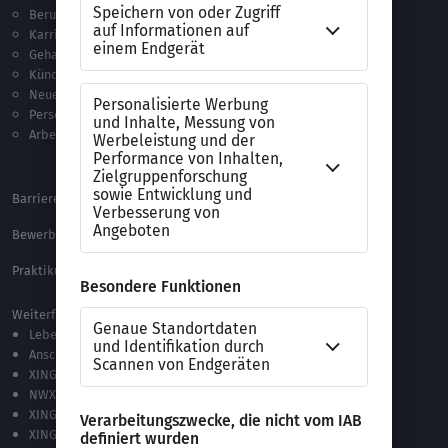
Berufseinstieg
Anschreiben-Vorlagen
Karriere machen
Lebenslauf-Vorlagen
Gehalt
Ratgeber
Kündigung
Checklisten
Neue Arbeitswelt
Selbsttests
Personalführung
Testverfahren
Arbeitsrecht
Alle Word-Dateien
Alle Downloads
Barrierefreiheitserklärung
XING Impressum
Bewerbungs-FAQ
Themen A-Z
Praktikum Online Marketing
Weiterführende Links
Lebenslauf-Editor
Anschreiben-Editor
XING Stellenmarkt
NWX – „Alles zur Zukunft der Arbeit“
XING Campus
XING News