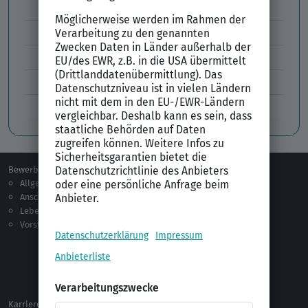
Lebenslauf Layout
Lebenslauf Englisch Résumé
Lücken im Lebenslauf
Tabellarischer Lebenslauf
Professionelles Bewerbungsfoto
Bewerben
Berufsorientierung
Allgemeines
Ausbildung
Anschreiben
Studium
Lebenslauf
Praktikum
Vorstellungsgespräch
Jobsuche
Jobprofile
Selbstständigkeit
Netzwerken
Ausland
Karriere
Vorlagen & Tests