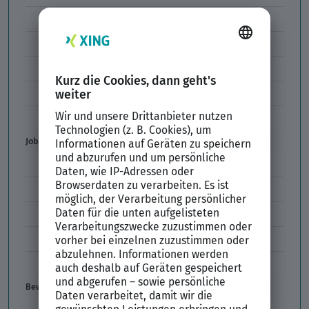
Arbeitszeitmodelle
Formulierungen im Arbeitszeugnis
Unzulässige Codes Arbeitszeugnis
Unbefristeter Arbeitsvertrag
Der XING Bewerbungsratgeber
Job & Karriere
Arbeitsvertrag
Codes im Arbeitszeugnis
Kündigung
Einstiegsgehalt
Gehaltswunsch
Bewerbung