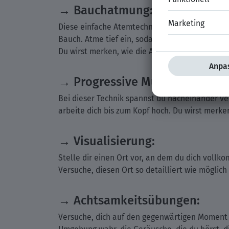
→ Bauchatmung:
Diese einfache Atemtechnik kann Wunder bewi
Bauch. Atme tief ein, sodass sich dein Bauch
Du wirst merken, wie die Anspannung mit jede
→ Progressive Muskelentspan
Bei dieser Technik spannst du nacheinander v
arbeite dich bis zum Kopf hoch. Du wirst merk
→ Visualisierung:
Stelle dir einen Ort vor, an dem du dich vollko
Versuche, diesen Ort so detailliert wie möglich
→ Achtsamkeitsübungen:
Versuche, dich auf den gegenwärtigen Moment 