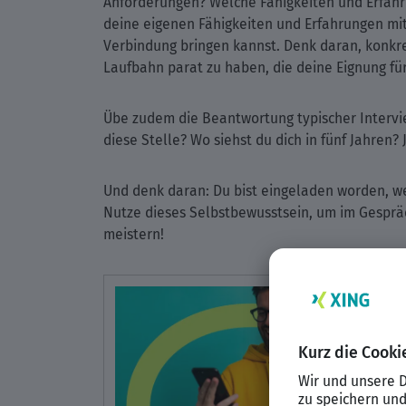
Anforderungen? Welche Fähigkeiten und Erfahru
deine eigenen Fähigkeiten und Erfahrungen mit
Verbindung bringen kannst. Denk daran, konkre
Laufbahn parat zu haben, die deine Eignung für
Übe zudem die Beantwortung typischer Intervi
diese Stelle? Wo siehst du dich in fünf Jahren? 
Und denk daran: Du bist eingeladen worden, wei
Nutze dieses Selbstbewusstsein, um im Gespräch
meistern!