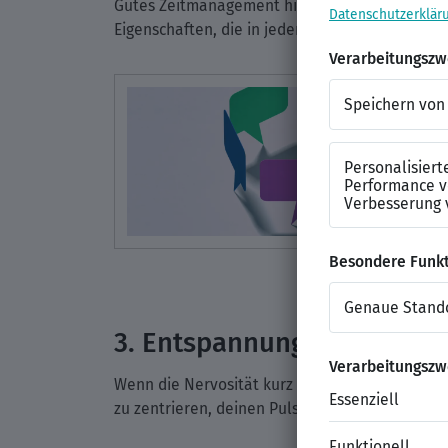
Gutes Zeitmanagement hilft dir, ruhig und gela
Eigenschaften, die in jedem Job von Vorteil sind
3. Entspannungsübungen: 
Wenn die Nervosität kurz vor dem Gespräch ste
zu zentrieren, deinen Puls zu beruhigen und e