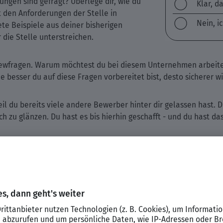
ngen sind gefragt? Überlege dir, wie du
Klar, d
 den Anforderungen der Stelle in
Nein, i
te Beispiele aus deiner bisherigen
 die Stelle unterstreichen.
ewfragen. Warum möchtest du bei diesem Unternehmen arbeiten
Je besser du auf diese Fragen vorbereitet bist, desto sicherer wi
l du bereits viele andere Bewerber hinter dir gelassen hast. D
 zu glänzen. Du hast es bis hierhin geschafft - und du hast da
Die besten Extras im Job: Was deutsche Arbe
Die Deutschen präferieren eher altmodische Zusatzleist
Auswertung. Ganz oben als Suchkriterium steht dabei ei