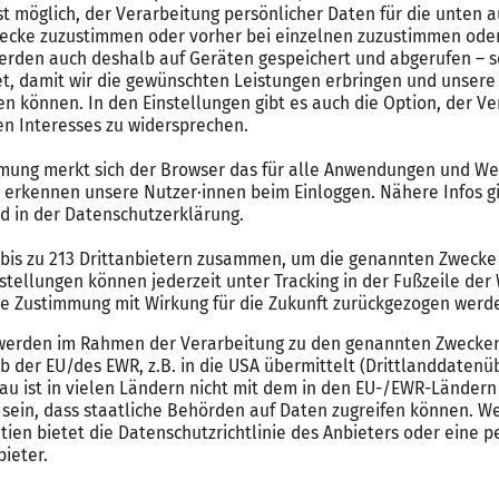
hlüssel zur Gelassenheit
ekt, um Nervosität vor und während des Vorstellungsgesprächs 
ffentlichen Verkehrsmitteln oder zu Fuß unterwegs bist, stelle 
ngen wie Verkehrsstaus, Verspätungen oder Umleitungen.
kommen. Es ist immer besser, zu früh als zu spät zu sein. Wenn d
en oder einfach nur tief durchzuatmen und dich zu sammeln. N
 wichtig. Achte darauf, dass du deine Antworten nicht überstü
lltest du darauf achten, nicht zu ausschweifend zu werden und 