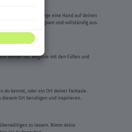
ich bequem hin und lege eine Hand auf deinen
an und atme dann langsam und vollständig aus.
ann wieder los. Beginne mit den Füßen und
n du kennst, oder ein Ort deiner Fantasie.
on diesem Ort beruhigen und inspirieren.
 überwältigen zu lassen. Nimm deine