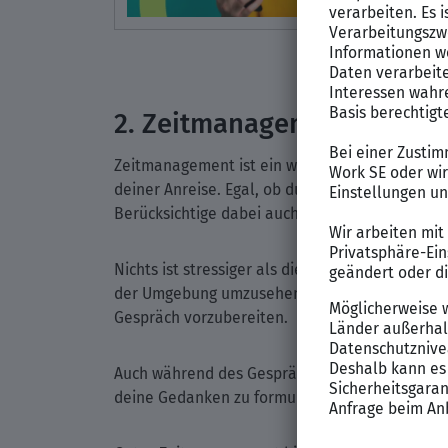
2. Zeitmanagement: Der Sc
Zeitmanagement ist ein weiterer wichtiger Asp
deiner Anreise. Egal, ob du mit dem Auto, den ö
Berücksichtige dabei auch mögliche Verzögeru
Nichts ist stressiger als die Angst, zu spät zu 
der Umgebung umzusehen, einen Kaffee zu trink
Gespräch vorzubereiten.
Auch während des Gesprächs ist Zeitmanagement
deine Gedanken zu formulieren. Gleichzeitig so