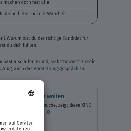
as machen doch fast alle.
ch bleibe lieber bei der Wahrheit.
? Warum bist du der richtige Kandidat für
rst du dich fühlen.
u hast also allen Grund, selbstbewusst zu sein.
s Zeug, auch das
Vorstellungsgespräch
zu
itnehmer wirklich wollen
ungen bei der Arbeitssuche, zeigt diese XING
n deutscher Klassiker.