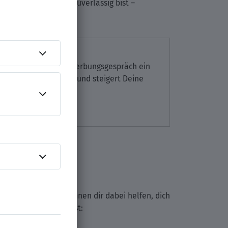
 du organisiert und zuverlässig bist –
spräch
 ob Du nach einem Bewerbungsgespräch ein
guten ersten Eindruck und steigert Deine
he
 Hilfe sein. Sie können dir dabei helfen, dich
du ausprobieren kannst: