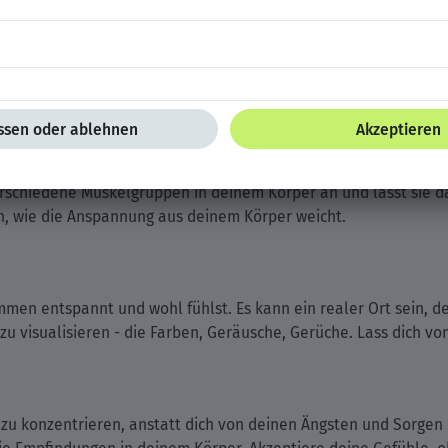
rken, um Stress und Anspannung abzubauen. Setze oder lege d
 unter deiner Hand ausdehnt. Halte den Atem für einen Moment 
m Atemzug nachlässt.
nung:
erschiedene Muskelgruppen in deinem Körper an und lässt sie d
en, wie die Anspannung aus deinem Körper weicht.
mmen entspannt und wohl fühlst. Es kann ein realer Ort sein, de
 zu visualisieren - die Farben, Geräusche, Gerüche. Lass dich v
zu konzentrieren, anstatt dich von deinen Ängsten und Sorgen