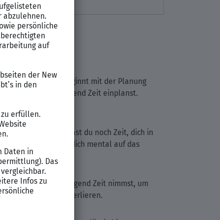
zu minimieren. Es beginnt mit der Planung
sicher, dass du genügend Zeit einplanst.
u zu früh ankommst, hast du noch Zeit, dich in
utze diese Zeit, um dich mental auf das
rzt, sondern dir genügend Zeit nimmst, um
den roten Faden zu verlieren.