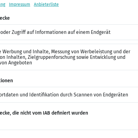
ssen zu bleiben und zeigt deinem potenziellen Arbeitgeber, dass
.
6 Tipps für den Smalltalk im Vorstellungsge
Der Smalltalk alleine entscheidet noch nicht darüber,
Jobangebot erhältst oder nicht. Er sorgt aber für einen 
Chancen dadurch erheblich. Hier einige Tipps.
Dein Werkzeugkasten für innere Ru
igt, können einfache Entspannungs- und Atemübungen eine große
inen klaren Kopf zu bekommen. Hier sind einige Techniken, die 