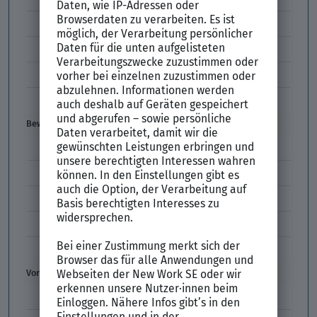
Codes im Arbeitszeugnis
Kündigung
Einstiegsgehalt
Gehaltswunsch
Bewerbung
E-Mail-Bewerbung
Anlagen und Zeugnisse
Initiativbewerbung
Interne Bewerbung
Empfehlungsschreiben
Vorstellungsgespräch
Vorstellungsgespräch Fragen