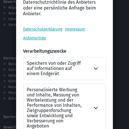
Bewerben
Berufsorientierung
Allgemeines
Ausbildung
Anschreiben
Studium
Lebenslauf
Praktikum
Vorstellungsgespräch
Jobsuche
Jobprofile
Selbstständigkeit
Netzwerken
Ausland
Karriere
Vorlagen & Tests
Berufseinstieg
Anschreiben-Vorlagen
Karriere machen
Lebenslauf-Vorlagen
Gehalt
Ratgeber
Kündigung
Checklisten
Neue Arbeitswelt
Selbsttests
Personalführung
Testverfahren
Arbeitsrecht
Alle Word-Dateien
Alle Downloads
Barrierefreiheitserklärung
XING Impressum
Bewerbungs-FAQ
Themen A-Z