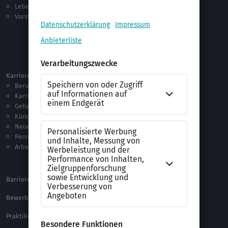
Lebenslauf
Praktikum
Vorstellungsgespräch
Jobsuche
Jobprofile
Selbstständigkeit
Netzwerken
Ausland
Karriere
Vorlagen & Tests
Berufseinstieg
Anschreiben-Vorlagen
Karriere machen
Lebenslauf-Vorlagen
Gehalt
Ratgeber
Kündigung
Checklisten
Neue Arbeitswelt
Selbsttests
Personalführung
Testverfahren
Arbeitsrecht
Alle Word-Dateien
Alle Downloads
Barrierefreiheitserklärung
XING Impressum
Bewerbungs-FAQ
Themen A-Z
Praktikum Online Marketing