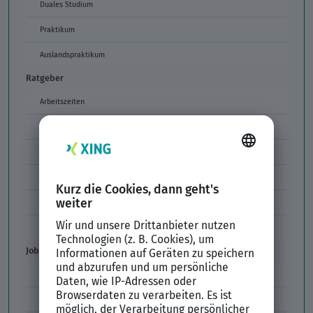
Duales Studium
Praktikum
Auslandspraktikum
Ratgeber
Arbeitszeiten
Arbeitszeitmodelle
Formulierungen im Arbeitszeugnis
Unzulässige Codes Arbeitszeugnis
Unbefristeter Arbeitsvertrag
Der XING Bewerbungsratgeber
Job & Karriere
Arbeitsvertrag
Codes im Arbeitszeugnis