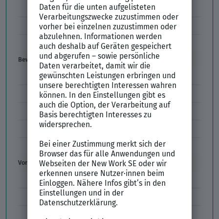
Kündigung
Einstiegsgehalt
Gehaltswunsch
Bewerbung
E-Mail-Bewerbung
Anlagen und Zeugnisse
Initiativbewerbung
Interne Bewerbung
Empfehlungsschreiben
Vorstellungsgespräch
Vorstellungsgespräch Fragen
Schwächen im Vorstellungsgespräch
Kleidung im Vorstellungsgespräch