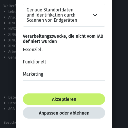
Weiterführende Links
Lebenslauf-Editor
Anschreiben-Editor
XING Stellenmarkt
NWX – „Alles zur Zukunft der Arbeit“
XING Campus
XING News
XING ProJobs
Arbeitgeber-Bewertungen
Gehaltsvergleich
Datenschutzerklärung
Datenschutz bei XING
AGB von XING
Besuche uns auf: