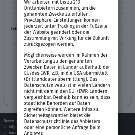
Vorbereitung Vorstellungsgespräch
Vorstellungsgespräch per Skype
Lebenslauf
Lebenslauf Aufbau und Inhalt
Lebenslauf Layout
Lebenslauf Englisch Résumé
Lücken im Lebenslauf
Tabellarischer Lebenslauf
Professionelles Bewerbungsfoto
Bewerben
Berufsorientierung
Allgemeines
Ausbildung
Anschreiben
Studium