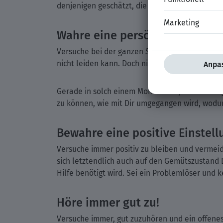
denjenigen geschätzt, die einen kooperativen 
Wahre eine persönliche Distan
Versuche bei der ganzen Sache immer profession
nicht leiden kann. Doch niemand nimmt es Dir üb
Gerade in solch einem Moment ist jedoch eine g
zu können, wie mit Dir umgegangen wird, wodur
Bewahre eine positive Einstell
Versuche immer positiv zu bleiben und vermeide
sich letztendlich auch auf den Gemütszustand D
Hilfe benötigt wird. Sei ein Problemlöser und 
Höre immer gut zu!
Versuche immer, gut zuzuhören und ein offenes 