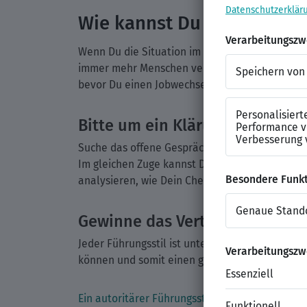
Wie kannst Du Sympathie
Wenn Du die Situation im Unternehmen nicht m
immer mehr Menschen verlassen ihr Unternehme
bevor Du einen Jobwechsel in Erwägung ziehst,
Bitte um ein Klärungsgespräch
Suche das offene Gespräch zu Deinem Chef. Bit
Im gleichen Zuge kannst Du auch betonen, wie v
analysieren, wie Dein Chef Dich behandelt und 
Gewinne das Vertrauen zurück!
Jeder Führungsstil ist unterschiedlich. Umso wi
können und somit einen gemeinsamen Nenner 
Ein autoritärer Führungsstil
ist zum Beispiel hä