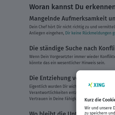
Woran kannst Du erkennen,
Mangelnde Aufmerksamkeit un
Dein Chef hört Dir nicht richtig zu und vermitt
Anliegen eingehen,
Dir keine Rückmeldungen 
Die ständige Suche nach Konfl
Wenn Dein Vorgesetzter immer wieder Konflikte
könnte das ein wesentlicher Hinweis sein.
Die Entziehung von Verantwor
Eigentlich wurden Dir wichtige Aufgaben übert
Verantwortlichkeiten entziehen und Dich dazu 
Vertrauen in Deine Fähigkeiten und somit in Di
Wo bleibt die Unterstützung?