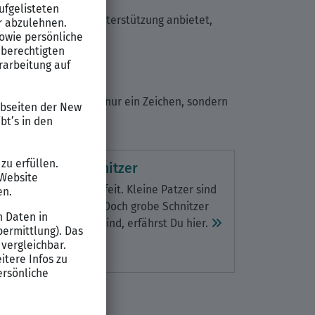
ibt und auch keine Unterstützung anbietet,
en.
reitet, ist das nicht nur ein Zeichen, sondern
er vs. grobe Schnitzer
d ist vor Fehlern gefeit. Kleine Patzer sind
on betrachtet werden. Doch grobe Schnitzer
 haben. Welche das sind, erfährst Du hier.