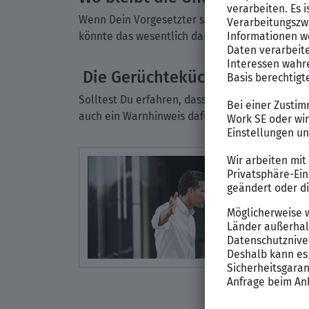
Wenn Dein Vorgesetzter sich nicht für Deine be
könnte das wesentlich darauf hindeuten, dass e
Die Gerüchteküche wird angeh
Solltest Du erfahren, dass Dein Chef immer wied
auch ein Warnhinweis dafür, dass Du handeln s