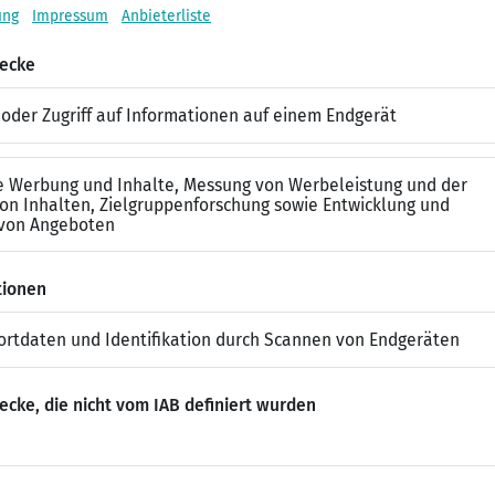
punkte sammeln?
ehr aushältst,
ist eine Kündigung
und ein Wechsel in ein ande
n, weil sie mit ihrem Vorgesetzten nicht mehr klarkommen. Das
 solltest Du zunächst Folgendes ausprobieren, um Dir die Suc
!
te dabei um Feedback und hake auch nach, in welchen Bereiche
iel Dir an einer guten Zusammenarbeit liegt. Ein kleiner Tipp:
ob er Dir abweisend und unfreundlich oder doch offen und herz
chtiger ist es, den Führungsstil Deines eigenen Chefs zu versteh
zu finden.
ufig dazu verleitet, Entscheidungen allein zu treffen. Entsch