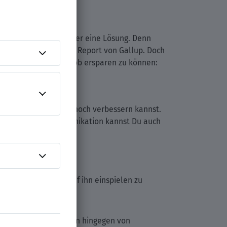
res Unternehmen immer eine Lösung. Denn
 zeigt ein aktueller Report von Gallup. Doch
he nach einem neuen Job ersparen zu können:
n Du Dich vielleicht noch verbessern kannst.
 In der Art der Kommunikation kannst Du auch
lich gegenübertritt!
en, um Dich besser auf ihn einspielen zu
eidungen im Team werden hingegen von