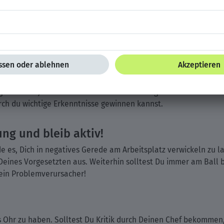
Führungsstil bevorzugen.
z!
ell zu bleiben. Du solltest es nicht zu persönlich nehmen, we
el, sollte Dich diese Situation verletzen.
ewisse Objektivität die bessere Wahl. Eine gewisse Distanz zu 
ch du wichtige Erkenntnisse gewinnen kannst.
ung und bleib aktiv!
 es, Dich in negatives Gerede am Arbeitsplatz verwickeln zu la
eines Vorgesetzten aus. Weiterhin solltest Du immer am Ball bl
kein Problemverursacher!
Ohr zu haben. Solltest Du Kritik durch Deinen Chef bekommen, i