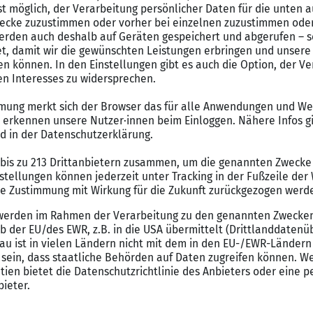
rufliche Entwicklung einsetzt, keine positiven Rückmeldungen g
r kein Interesse daran hat, Deine Karriere nach vorne zu bring
eizt
er negativ über Dich spricht oder sogar Gerüchte über Dich verb
olltest, um etwas an der Situation ändern zu können.
Toxischen Führungsstil erkennen: Kleine Patz
Ob frische oder alteingesessene Führungskräfte – nieman
dabei weniger schlimm und sollten als hilfreiche Lekti
können verheerende Folgen für Dich und die Mitarbeiter