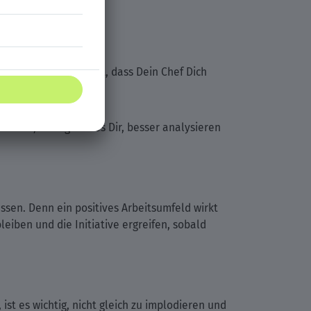
nn Du merken solltest, dass Dein Chef Dich
wahren, ermöglicht es Dir, besser analysieren
ssen. Denn ein positives Arbeitsumfeld wirkt
eiben und die Initiative ergreifen, sobald
st es wichtig, nicht gleich zu implodieren und