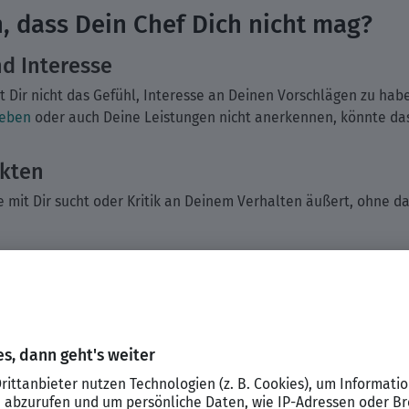
 dass Dein Chef Dich nicht mag?
d Interesse
elt Dir nicht das Gefühl, Interesse an Deinen Vorschlägen zu hab
geben
oder auch Deine Leistungen nicht anerkennen, könnte das 
ikten
 mit Dir sucht oder Kritik an Deinem Verhalten äußert, ohne d
tung
ragen, die Dir jedoch durch Deinen Chef wieder entzogen werden
nicht einmal in wichtige Entscheidungen mehr mit einbeziehen,
ch hat.