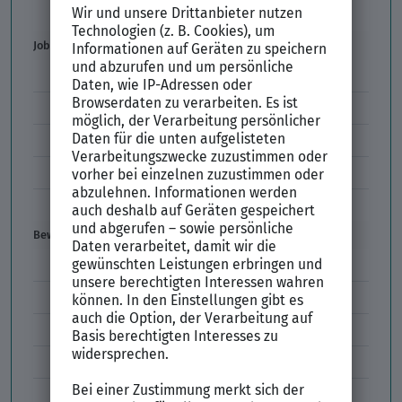
Der XING Bewerbungsratgeber
Job & Karriere
Arbeitsvertrag
Codes im Arbeitszeugnis
Kündigung
Einstiegsgehalt
Gehaltswunsch
Bewerbung
E-Mail-Bewerbung
Anlagen und Zeugnisse
Initiativbewerbung
Interne Bewerbung
Empfehlungsschreiben