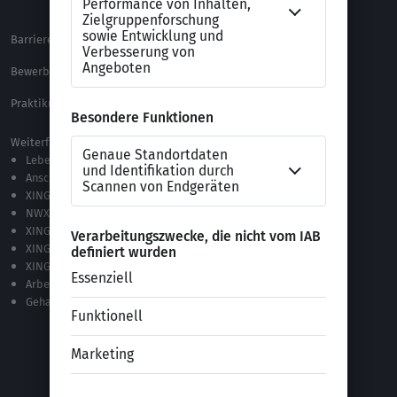
Alle Downloads
Barrierefreiheitserklärung
XING Impressum
Bewerbungs-FAQ
Themen A-Z
Praktikum Online Marketing
Weiterführende Links
Lebenslauf-Editor
Anschreiben-Editor
XING Stellenmarkt
NWX – „Alles zur Zukunft der Arbeit“
XING Campus
XING News
XING ProJobs
Arbeitgeber-Bewertungen
Gehaltsvergleich