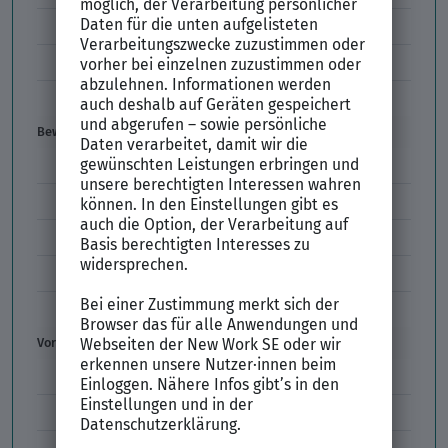
Kündigung
Einstiegsgehalt
Gehaltswunsch
Bewerbung
E-Mail-Bewerbung
Anlagen und Zeugnisse
Initiativbewerbung
Interne Bewerbung
Empfehlungsschreiben
Vorstellungsgespräch
Vorstellungsgespräch Fragen
Schwächen im Vorstellungsgespräch
Kleidung im Vorstellungsgespräch