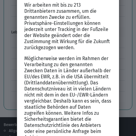
Vorbereitung Vorstellungsgespräch
Vorstellungsgespräch per Skype
Lebenslauf
Lebenslauf Aufbau und Inhalt
Lebenslauf Layout
Lebenslauf Englisch Résumé
Lücken im Lebenslauf
Tabellarischer Lebenslauf
Professionelles Bewerbungsfoto
Bewerben
Berufsorientierung
Allgemeines
Ausbildung