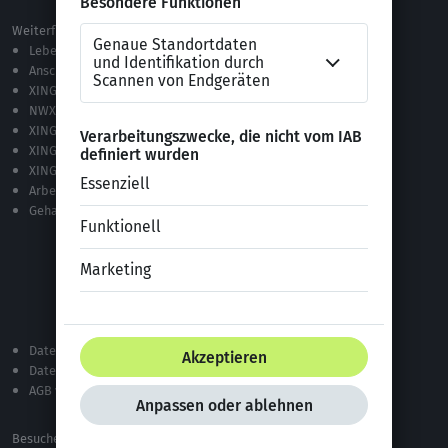
Weiterführende Links
Lebenslauf-Editor
Anschreiben-Editor
XING Stellenmarkt
NWX – „Alles zur Zukunft der Arbeit“
XING Campus
XING News
XING ProJobs
Arbeitgeber-Bewertungen
Gehaltsvergleich
Datenschutzerklärung
Datenschutz bei XING
AGB von XING
Besuche uns auf: