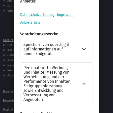
Anschreiben
Studium
Lebenslauf
Praktikum
Vorstellungsgespräch
Jobsuche
Jobprofile
Selbstständigkeit
Netzwerken
Ausland
Karriere
Vorlagen & Tests
Berufseinstieg
Anschreiben-Vorlagen
Karriere machen
Lebenslauf-Vorlagen
Gehalt
Ratgeber
Kündigung
Checklisten
Neue Arbeitswelt
Selbsttests
Personalführung
Testverfahren
Arbeitsrecht
Alle Word-Dateien
Alle Downloads
Barrierefreiheitserklärung
XING Impressum
Bewerbungs-FAQ
Themen A-Z
Praktikum Online Marketing