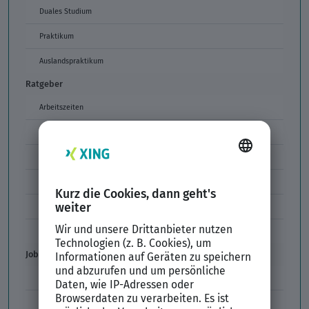
Duales Studium
Praktikum
Auslandspraktikum
Ratgeber
Arbeitszeiten
Arbeitszeitmodelle
Formulierungen im Arbeitszeugnis
Unzulässige Codes Arbeitszeugnis
Unbefristeter Arbeitsvertrag
Der XING Bewerbungsratgeber
Job & Karriere
Arbeitsvertrag
Codes im Arbeitszeugnis