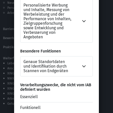
Neue Arbeitswelt
Selbsttests
Personalführung
Testverfahren
Arbeitsrecht
Alle Word-Dateien
Alle Downloads
Barrierefreiheitserklärung
XING Impressum
Bewerbungs-FAQ
Themen A-Z
Praktikum Online Marketing
Weiterführende Links
Lebenslauf-Editor
Anschreiben-Editor
XING Stellenmarkt
NWX – „Alles zur Zukunft der Arbeit“
XING Campus
XING News
XING ProJobs
Arbeitgeber-Bewertungen
Gehaltsvergleich