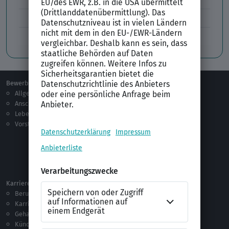
Tabellarischer Lebenslauf
Professionelles Bewerbungsfoto
Bewerben
Berufsorientierung
Allgemeines
Ausbildung
Anschreiben
Studium
Lebenslauf
Praktikum
Vorstellungsgespräch
Jobsuche
Jobprofile
Selbstständigkeit
Netzwerken
Ausland
Karriere
Vorlagen & Tests
Berufseinstieg
Anschreiben-Vorlagen
Karriere machen
Lebenslauf-Vorlagen
Gehalt
Ratgeber
Kündigung
Checklisten