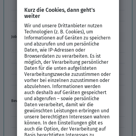
Unzulässige Codes Arbeitszeugnis
Unbefristeter Arbeitsvertrag
Der XING Bewerbungsratgeber
Job & Karriere
Arbeitsvertrag
Codes im Arbeitszeugnis
Kündigung
Einstiegsgehalt
Gehaltswunsch
Bewerbung
E-Mail-Bewerbung
Anlagen und Zeugnisse
Initiativbewerbung