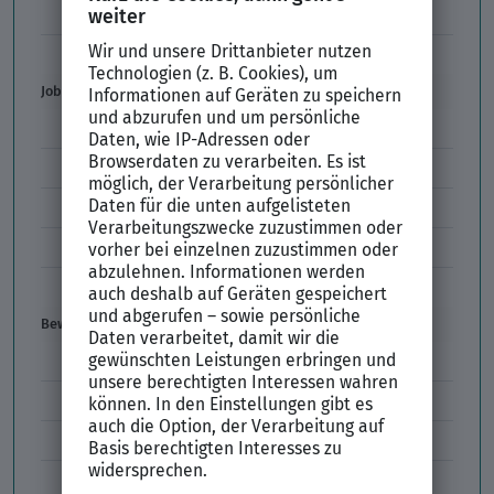
Unbefristeter Arbeitsvertrag
Der XING Bewerbungsratgeber
Job & Karriere
Arbeitsvertrag
Codes im Arbeitszeugnis
Kündigung
Einstiegsgehalt
Gehaltswunsch
Bewerbung
E-Mail-Bewerbung
Anlagen und Zeugnisse
Initiativbewerbung
Interne Bewerbung