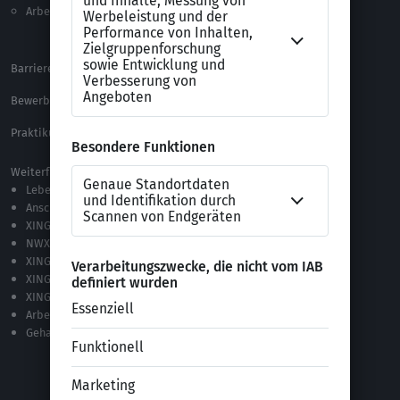
Arbeitsrecht
Alle Word-Dateien
Alle Downloads
Barrierefreiheitserklärung
XING Impressum
Bewerbungs-FAQ
Themen A-Z
Praktikum Online Marketing
Weiterführende Links
Lebenslauf-Editor
Anschreiben-Editor
XING Stellenmarkt
NWX – „Alles zur Zukunft der Arbeit“
XING Campus
XING News
XING ProJobs
Arbeitgeber-Bewertungen
Gehaltsvergleich