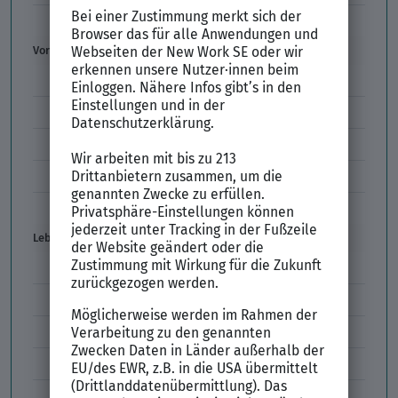
Empfehlungsschreiben
Vorstellungsgespräch
Vorstellungsgespräch Fragen
Schwächen im Vorstellungsgespräch
Kleidung im Vorstellungsgespräch
Vorbereitung Vorstellungsgespräch
Vorstellungsgespräch per Skype
Lebenslauf
Lebenslauf Aufbau und Inhalt
Lebenslauf Layout
Lebenslauf Englisch Résumé
Lücken im Lebenslauf
Tabellarischer Lebenslauf