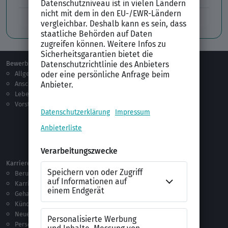
Professionelles Bewerbungsfoto
Bewerben
Berufsorientierung
Allgemeines
Ausbildung
Anschreiben
Studium
Lebenslauf
Praktikum
Vorstellungsgespräch
Jobsuche
Jobprofile
Selbstständigkeit
Netzwerken
Ausland
Karriere
Vorlagen & Tests
Berufseinstieg
Anschreiben-Vorlagen
Karriere machen
Lebenslauf-Vorlagen
Gehalt
Ratgeber
Kündigung
Checklisten
Neue Arbeitswelt
Selbsttests
Personalführung
Testverfahren