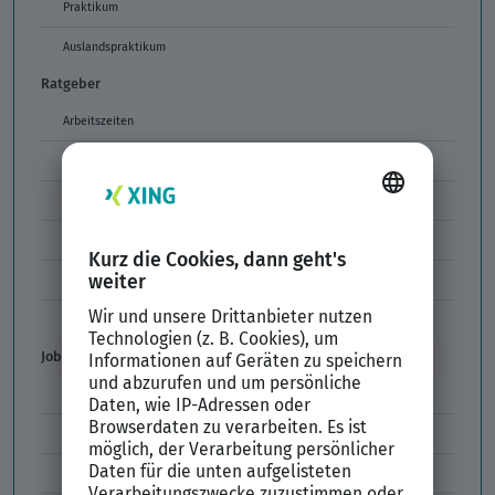
Praktikum
Auslandspraktikum
Ratgeber
Arbeitszeiten
Arbeitszeitmodelle
Formulierungen im Arbeitszeugnis
Unzulässige Codes Arbeitszeugnis
Unbefristeter Arbeitsvertrag
Der XING Bewerbungsratgeber
Job & Karriere
Arbeitsvertrag
Codes im Arbeitszeugnis
Kündigung