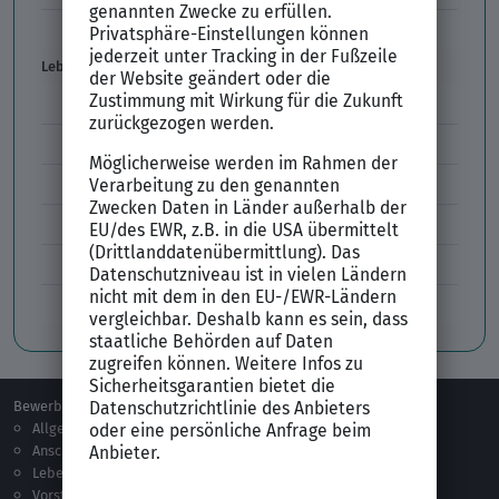
Vorstellungsgespräch per Skype
Lebenslauf
Lebenslauf Aufbau und Inhalt
Lebenslauf Layout
Lebenslauf Englisch Résumé
Lücken im Lebenslauf
Tabellarischer Lebenslauf
Professionelles Bewerbungsfoto
Bewerben
Berufsorientierung
Allgemeines
Ausbildung
Anschreiben
Studium
Lebenslauf
Praktikum
Vorstellungsgespräch
Jobsuche