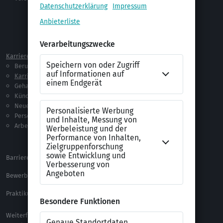
Jobprofile
Selbstständigkeit
Netzwerken
Ausland
Karriere
Vorlagen & Tests
Berufseinstieg
Anschreiben-Vorlagen
Karriere machen
Lebenslauf-Vorlagen
Gehalt
Ratgeber
Kündigung
Checklisten
Neue Arbeitswelt
Selbsttests
Personalführung
Testverfahren
Arbeitsrecht
Alle Word-Dateien
Alle Downloads
Barrierefreiheitserklärung
XING Impressum
Bewerbungs-FAQ
Themen A-Z
Praktikum Online Marketing
Weiterführende Links