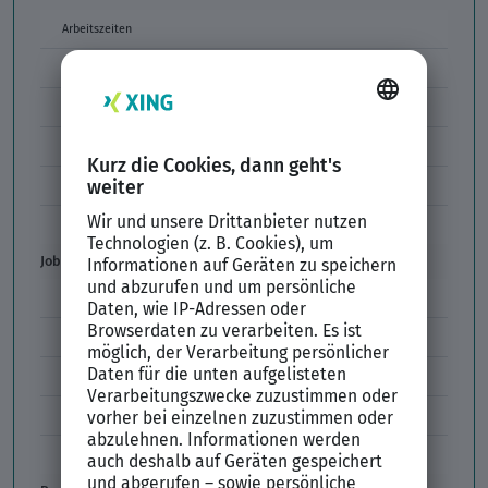
Arbeitszeiten
Arbeitszeitmodelle
Formulierungen im Arbeitszeugnis
Unzulässige Codes Arbeitszeugnis
Unbefristeter Arbeitsvertrag
Der XING Bewerbungsratgeber
Job & Karriere
Arbeitsvertrag
Codes im Arbeitszeugnis
Kündigung
Einstiegsgehalt
Gehaltswunsch