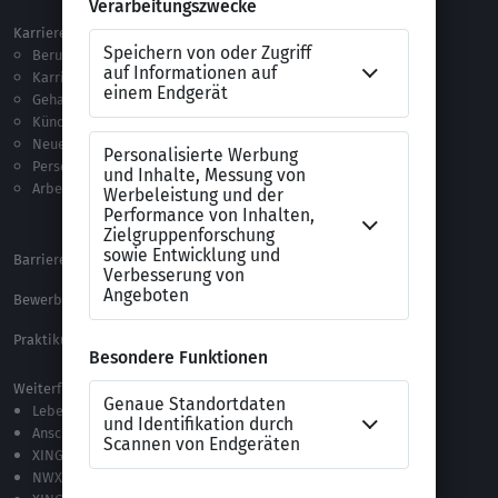
Karriere
Vorlagen & Tests
Berufseinstieg
Anschreiben-Vorlagen
Karriere machen
Lebenslauf-Vorlagen
Gehalt
Ratgeber
Kündigung
Checklisten
Neue Arbeitswelt
Selbsttests
Personalführung
Testverfahren
Arbeitsrecht
Alle Word-Dateien
Alle Downloads
Barrierefreiheitserklärung
XING Impressum
Bewerbungs-FAQ
Themen A-Z
Praktikum Online Marketing
Weiterführende Links
Lebenslauf-Editor
Anschreiben-Editor
XING Stellenmarkt
NWX – „Alles zur Zukunft der Arbeit“