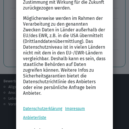
Lebenslauf Aufbau und Inhalt
Lebenslauf Layout
Lebenslauf Englisch Résumé
Lücken im Lebenslauf
Tabellarischer Lebenslauf
Professionelles Bewerbungsfoto
Bewerben
Berufsorientierung
Allgemeines
Ausbildung
Anschreiben
Studium
Lebenslauf
Praktikum
Vorstellungsgespräch
Jobsuche
Jobprofile
Selbstständigkeit
Netzwerken
Ausland