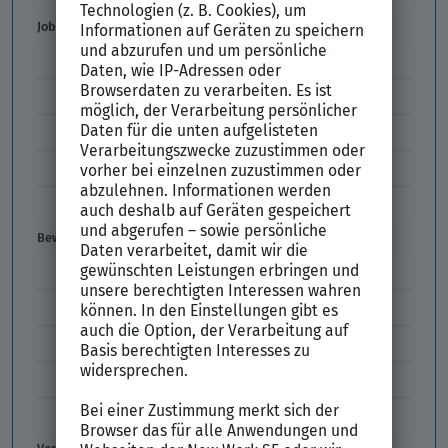
Job & Karriere
Arbeitsvertrag
Codes im Arbeitszeugnis
Kündigung
Einstiegsgehalt
Gehaltswunsch
Bewerbung
E-Mail-Bewerbung
Anlagen und Zeugnisse
Initiativbewerbung
Interne Bewerbung
Empfehlungsschreiben
Vorstellungsgespräch