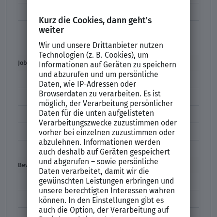
Unzulässige Codes Arbeitszeugnis
Unbefristeter Arbeitsvertrag
Der XING Bewerbungsratgeber
Job & Karriere
Arbeitsvertrag
Codes im Arbeitszeugnis
Kündigung
Einstiegsgehalt
Gehaltswunsch
Bewerbung
E-Mail-Bewerbung
Anlagen und Zeugnisse
Initiativbewerbung