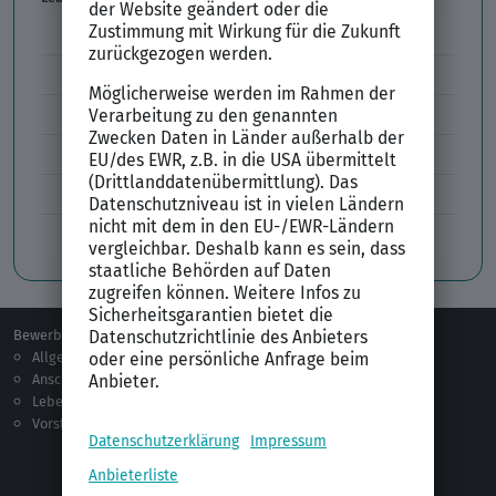
Lebenslauf Aufbau und Inhalt
Lebenslauf Layout
Lebenslauf Englisch Résumé
Lücken im Lebenslauf
Tabellarischer Lebenslauf
Professionelles Bewerbungsfoto
Bewerben
Berufsorientierung
Allgemeines
Ausbildung
Anschreiben
Studium
Lebenslauf
Praktikum
Vorstellungsgespräch
Jobsuche
Jobprofile
Selbstständigkeit
Netzwerken