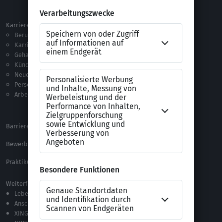
Ausland
Karriere
Vorlagen & Tests
Berufseinstieg
Anschreiben-Vorlagen
Karriere machen
Lebenslauf-Vorlagen
Gehalt
Ratgeber
Kündigung
Checklisten
Neue Arbeitswelt
Selbsttests
Personalführung
Testverfahren
Arbeitsrecht
Alle Word-Dateien
Alle Downloads
Barrierefreiheitserklärung
XING Impressum
Bewerbungs-FAQ
Themen A-Z
Praktikum Online Marketing
Weiterführende Links
Lebenslauf-Editor
Anschreiben-Editor
XING Stellenmarkt