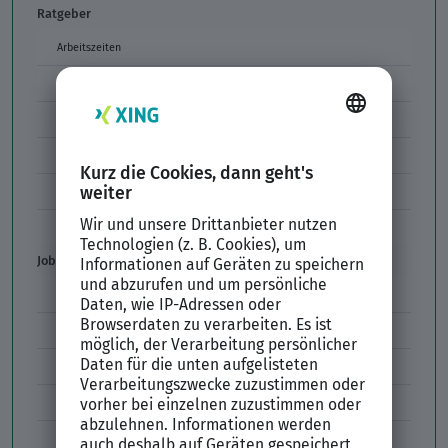
Ratgeber
Arbeitszeiten
Arbeitszeitmodelle
Formulierungen im Arbeitszeugnis
Unzulässige Codes Arbeitszeugnis
Unbefristeter Arbeitsvertrag
Der XING Bewerbungsratgeber
Job & Karriere
Arbeitsvertrag
Codes im Arbeitszeugnis
Kündigung
Einstiegsgehalt
Gehaltswunsch