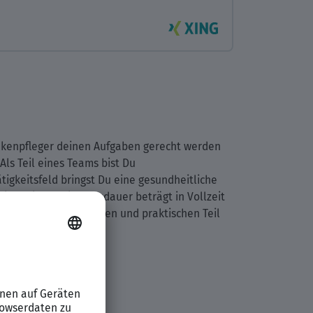
rankenpfleger deinen Aufgaben gerecht werden
ls Teil eines Teams bist Du
tigkeitsfeld bringst Du eine gesundheitliche
ion. Die Ausbildungsdauer beträgt in Vollzeit
mündlichen, schriftlichen und praktischen Teil
rounder