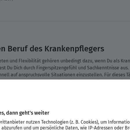
n Beruf des Krankenpflegers
treten und Flexibilität gehören unbedingt dazu, wenn Du als K
st Du Dich durch Fingerspitzengefühl und Sachkenntnisse aus. A
nell auf anspruchsvolle Situationen einzustellen. Für dieses Tä
 Hauptschulabschluss oder einer höheren schulischen Qualifikat
r Ausbildung bildet eine staatliche Abschlussprüfung, die einen 
t und Arzt – Krankenpfleger als All