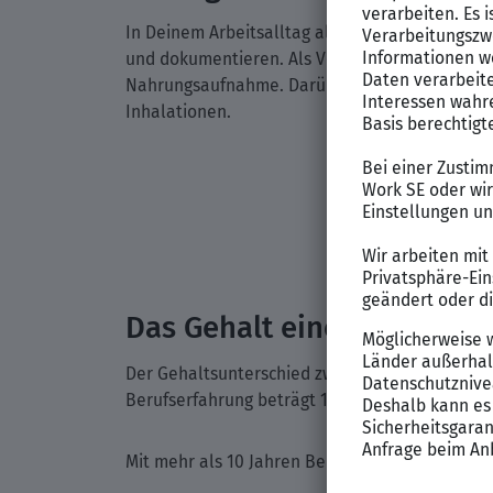
In Deinem Arbeitsalltag als Krankenpfleger m
und dokumentieren. Als Vertrauensperson verso
Nahrungsaufnahme. Darüber hinaus organisiers
Inhalationen.
Das Gehalt eines Kranken
Der Gehaltsunterschied zwischen Frauen und Mä
Berufserfahrung beträgt 1.800 €, wobei Frauen
Mit mehr als 10 Jahren Berufserfahrung beträg