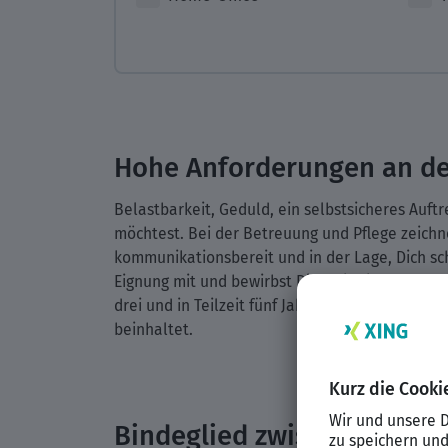
Hohe Anforderungen an de
Belastbarkeit, Geduld, ein selbstsicheres Auf
möchtest. Bei der Betreuung und Pflege zeichne
kommunikationsbereit und in der Lage, Dich sch
Eignung mit und bewirbst Dich mit einem guten
drei und in Teilzeit fünf Jahre. Das Ende deine
beinhaltet.
Bindeglied zwischen Patien