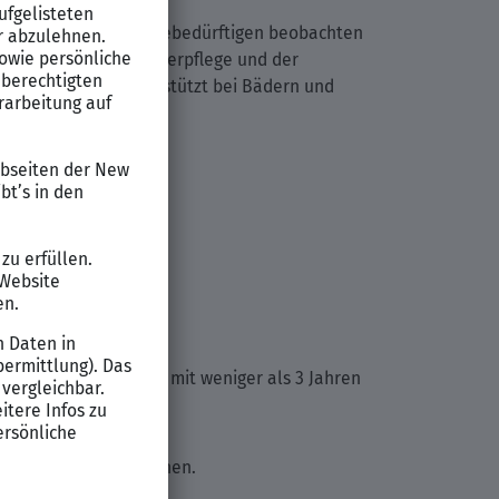
n Patienten und Pflegebedürftigen beobachten
d hilfst bei der Körperpflege und der
men durch und unterstützt bei Bädern und
r:in in Deutschland mit weniger als 3 Jahren
änner 48.100 € verdienen.