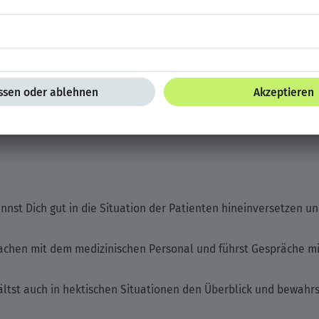
 Hilfe ausgebildet und kannst bei Notfällen lebensrettende Maß
nevorschriften und sorgst für deren Einhaltung.
st Patientendaten und Pflegemaßnahmen präzise und gewissen
annst Dich gut in die Situation der Patienten hineinversetzen u
rachen mit dem medizinischen Personal und führst Gespräche m
ältst auch in hektischen Situationen den Überblick und bewahrs