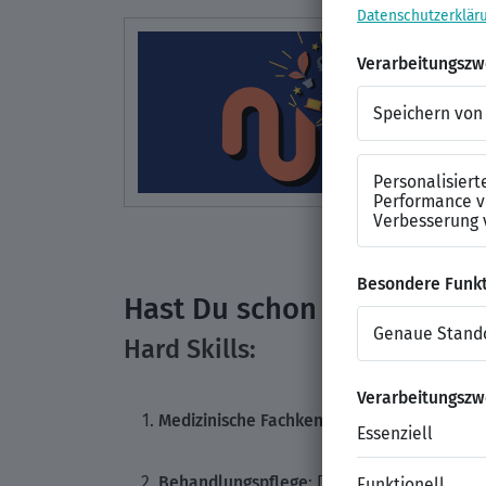
Hast Du schon die wichtigs
Hard Skills:
Medizinische Fachkenntnisse
: Du hast ein
Behandlungspflege
: Du kannst medizinis