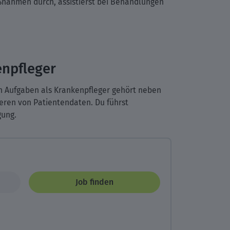
ßnahmen durch, assistierst bei Behandlungen
enpfleger
nen Aufgaben als Krankenpfleger gehört neben
ren von Patientendaten. Du führst
gung.
Job finden