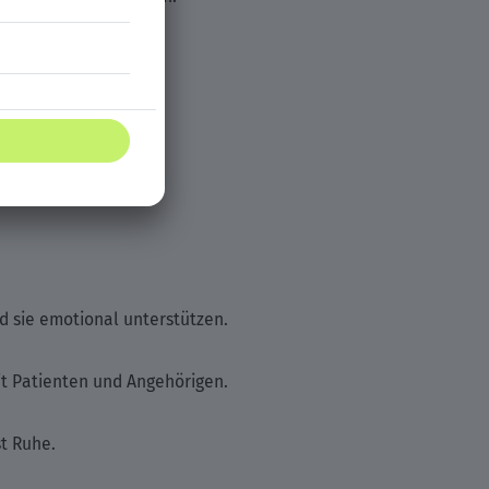
nahmen ergreifen.
haft.
nd sie emotional unterstützen.
it Patienten und Angehörigen.
t Ruhe.