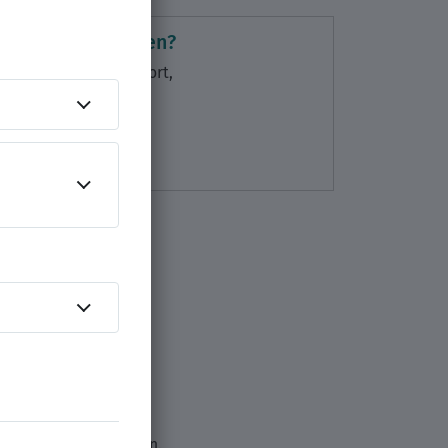
enpflegers erfahren?
rufserfahrung, Standort,
raucht?
ungsmethoden.
und Verbände wechseln.