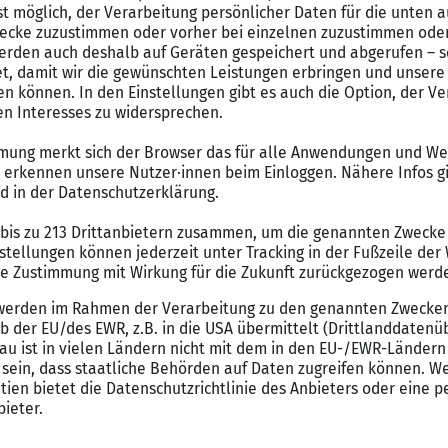
usst Du Tag für Tag Veränderungen des Gesundheitszustands vo
rgst Du Menschen vor und nach einem medizinischen Eingriff un
t Du Verwaltungsaufgaben, führst ärztlich verordnete Maßnah
Jetzt Lebenslauf erstellen
Jetzt Anschreiben erstellen
pflegers
nnern beim Einstiegsgehalt für Gesundheits- und Krankenpflege
 38.500 € und Männer 40.300 € verdienen.
t der Gehaltsunterschied 4.400 €, wobei Frauen 43.700 € und M