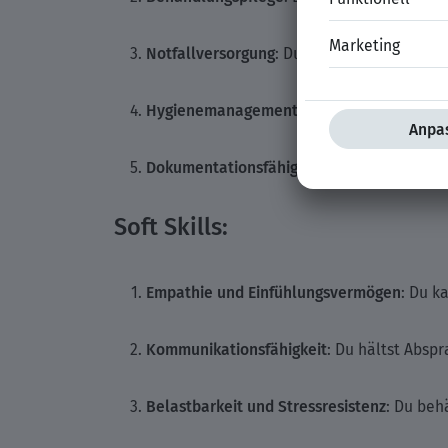
Notfallversorgung
: Du bist in der Ersten
Hygienemanagement
: Du kennst die Hygie
Dokumentationsfähigkeit
: Du dokumentier
Soft Skills:
Empathie und Einfühlungsvermögen
: Du k
Kommunikationsfähigkeit
: Du hältst Absp
Belastbarkeit und Stressresistenz
: Du beh