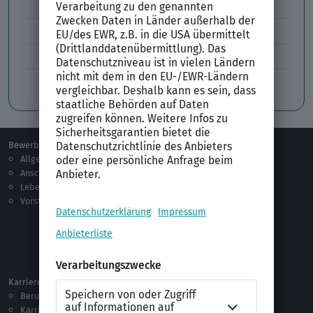
Lebenslauf Englisch Résumé
Lücken im Lebenslauf
Tabellarischer Lebenslauf
Professionelles Bewerbungsfoto
Bewerben
Berufsorientierung
Allgemeines
Ausbildung
Anschreiben
Studium
Lebenslauf
Praktikum
Vorstellungsgespräch
Jobsuche
Jobprofile
Selbstständigkeit
Netzwerken
Ausland
Karriere
Vorlagen & Tests
Berufseinstieg
Anschreiben-Vorlagen
Karriere machen
Lebenslauf-Vorlagen