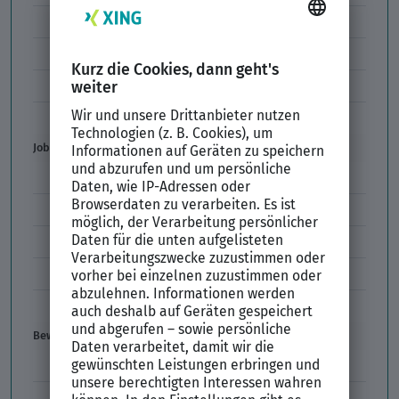
Formulierungen im Arbeitszeugnis
Unzulässige Codes Arbeitszeugnis
Unbefristeter Arbeitsvertrag
Der XING Bewerbungsratgeber
Job & Karriere
Arbeitsvertrag
Codes im Arbeitszeugnis
Kündigung
Einstiegsgehalt
Gehaltswunsch
Bewerbung
E-Mail-Bewerbung
Anlagen und Zeugnisse