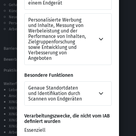
Gehalt
Ratgeber
Kündigung
Checklisten
Neue Arbeitswelt
Selbsttests
Personalführung
Testverfahren
Arbeitsrecht
Alle Word-Dateien
Alle Downloads
Barrierefreiheitserklärung
XING Impressum
Bewerbungs-FAQ
Themen A-Z
Praktikum Online Marketing
Weiterführende Links
Lebenslauf-Editor
Anschreiben-Editor
XING Stellenmarkt
NWX – „Alles zur Zukunft der Arbeit“
XING Campus
XING News
XING ProJobs
Arbeitgeber-Bewertungen