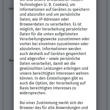
Der XING Bewerbungsratgeber
Job & Karriere
Arbeitsvertrag
Codes im Arbeitszeugnis
Kündigung
Einstiegsgehalt
Gehaltswunsch
Bewerbung
E-Mail-Bewerbung
Anlagen und Zeugnisse
Initiativbewerbung
Interne Bewerbung
Empfehlungsschreiben