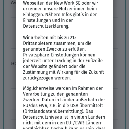
Vorstellungsgespräch
Vorstellungsgespräch Fragen
Schwächen im Vorstellungsgespräch
Kleidung im Vorstellungsgespräch
Vorbereitung Vorstellungsgespräch
Vorstellungsgespräch per Skype
Lebenslauf
Lebenslauf Aufbau und Inhalt
Lebenslauf Layout
Lebenslauf Englisch Résumé
Lücken im Lebenslauf
Tabellarischer Lebenslauf
Professionelles Bewerbungsfoto