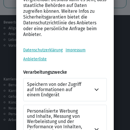
Bewerben
Berufsorientierung
Allgemeines
Ausbildung
Anschreiben
Studium
Lebenslauf
Praktikum
Vorstellungsgespräch
Jobsuche
Jobprofile
Selbstständigkeit
Netzwerken
Ausland
Karriere
Vorlagen & Tests
Berufseinstieg
Anschreiben-Vorlagen
Karriere machen
Lebenslauf-Vorlagen
Gehalt
Ratgeber
Kündigung
Checklisten
Neue Arbeitswelt
Selbsttests
Personalführung
Testverfahren
Arbeitsrecht
Alle Word-Dateien
Alle Downloads