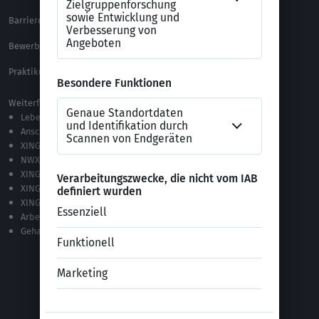
Barrierefreiheitserklärung
XING Impressum
Bewerbungs-FAQ
Themen A-Z
Praktikum Online Marketing
Weiterführende Links
Lebenslauf-Editor
Anschreiben-Editor
XING Stellenmarkt
NWX – „Alles zur Zukunft der Arbeit“
XING Campus
XING News
XING ProJobs
Arbeitgeber-Bewertungen
Gehaltsvergleich