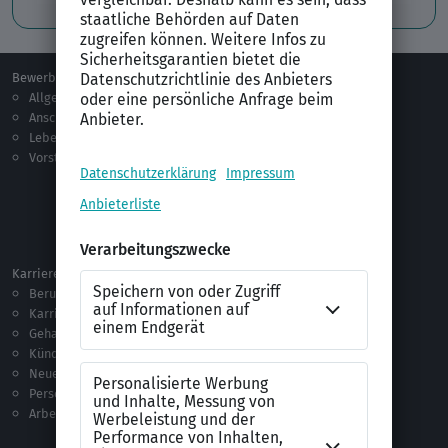
Bewerben
Berufsorientierung
Allgemeines
Ausbildung
Anschreiben
Studium
Lebenslauf
Praktikum
Vorstellungsgespräch
Jobsuche
Jobprofile
Selbstständigkeit
Netzwerken
Ausland
Karriere
Vorlagen & Tests
Berufseinstieg
Anschreiben-Vorlagen
Karriere machen
Lebenslauf-Vorlagen
Gehalt
Ratgeber
Kündigung
Checklisten
Neue Arbeitswelt
Selbsttests
Personalführung
Testverfahren
Arbeitsrecht
Alle Word-Dateien
Alle Downloads