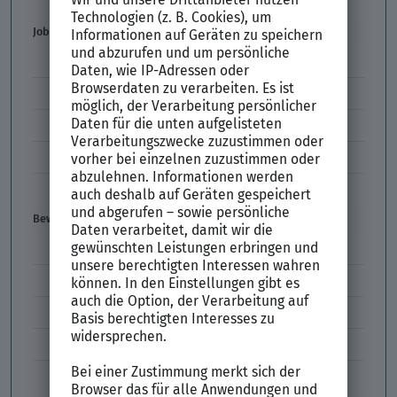
Der XING Bewerbungsratgeber
Job & Karriere
Arbeitsvertrag
Codes im Arbeitszeugnis
Kündigung
Einstiegsgehalt
Gehaltswunsch
Bewerbung
E-Mail-Bewerbung
Anlagen und Zeugnisse
Initiativbewerbung
Interne Bewerbung
Empfehlungsschreiben