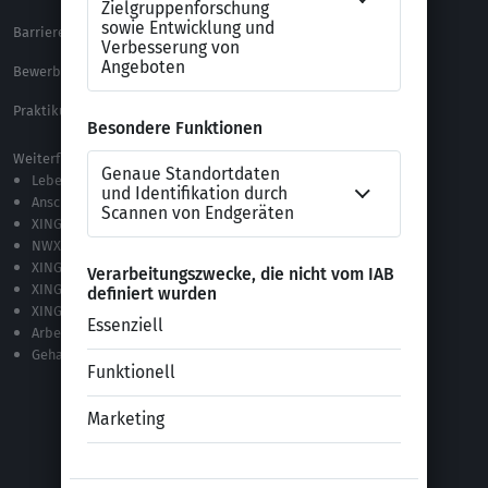
Barrierefreiheitserklärung
XING Impressum
Bewerbungs-FAQ
Themen A-Z
Praktikum Online Marketing
Weiterführende Links
Lebenslauf-Editor
Anschreiben-Editor
XING Stellenmarkt
NWX – „Alles zur Zukunft der Arbeit“
XING Campus
XING News
XING ProJobs
Arbeitgeber-Bewertungen
Gehaltsvergleich