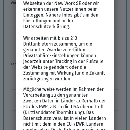
Vorstellungsgespräch
Vorstellungsgespräch Fragen
Schwächen im Vorstellungsgespräch
Kleidung im Vorstellungsgespräch
Vorbereitung Vorstellungsgespräch
Vorstellungsgespräch per Skype
Lebenslauf
Lebenslauf Aufbau und Inhalt
Lebenslauf Layout
Lebenslauf Englisch Résumé
Lücken im Lebenslauf
Tabellarischer Lebenslauf
Professionelles Bewerbungsfoto