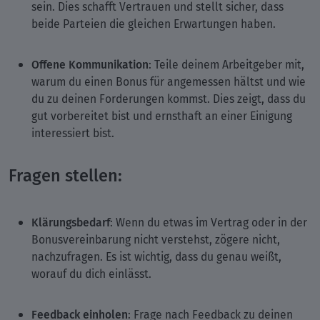
sein. Dies schafft Vertrauen und stellt sicher, dass
beide Parteien die gleichen Erwartungen haben.
Offene Kommunikation
: Teile deinem Arbeitgeber mit,
warum du einen Bonus für angemessen hältst und wie
du zu deinen Forderungen kommst. Dies zeigt, dass du
gut vorbereitet bist und ernsthaft an einer Einigung
interessiert bist.
Fragen stellen
:
Klärungsbedarf
: Wenn du etwas im Vertrag oder in der
Bonusvereinbarung nicht verstehst, zögere nicht,
nachzufragen. Es ist wichtig, dass du genau weißt,
worauf du dich einlässt.
Feedback einholen
: Frage nach Feedback zu deinen