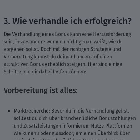
3. Wie verhandle ich erfolgreich?
Die Verhandlung eines Bonus kann eine Herausforderung
sein, insbesondere wenn du nicht genau weißt, wie du
vorgehen sollst. Doch mit der richtigen Strategie und
Vorbereitung kannst du deine Chancen auf einen
attraktiven Bonus erheblich steigern. Hier sind einige
Schritte, die dir dabei helfen können:
Vorbereitung ist alles
:
Marktrecherche
: Bevor du in die Verhandlung gehst,
solltest du dich über branchenübliche Bonuszahlungen
und Zusatzleistungen informieren. Nutze Plattformen
wie kununu oder glassdoor, um einen Überblick über