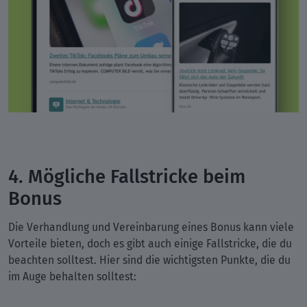
4. Mögliche Fallstricke beim
Bonus
Die Verhandlung und Vereinbarung eines Bonus kann viele
Vorteile bieten, doch es gibt auch einige Fallstricke, die du
beachten solltest. Hier sind die wichtigsten Punkte, die du
im Auge behalten solltest: