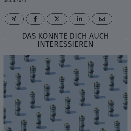
08.08.2023
DAS KÖNNTE DICH AUCH
INTERESSIEREN