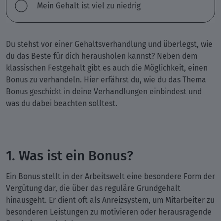
Mein Gehalt ist viel zu niedrig
Du stehst vor einer Gehaltsverhandlung und überlegst, wie
du das Beste für dich herausholen kannst? Neben dem
klassischen Festgehalt gibt es auch die Möglichkeit, einen
Bonus zu verhandeln. Hier erfährst du, wie du das Thema
Bonus geschickt in deine Verhandlungen einbindest und
was du dabei beachten solltest.
1. Was ist ein Bonus?
Ein Bonus stellt in der Arbeitswelt eine besondere Form der
Vergütung dar, die über das reguläre Grundgehalt
hinausgeht. Er dient oft als Anreizsystem, um Mitarbeiter zu
besonderen Leistungen zu motivieren oder herausragende