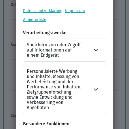
Online-Tests
Berufswahltest
Persönlichkeitstest
Logiktest
Anschreiben
Anschreiben Aufbau und Inhalt
Anschreiben erster Satz
Anschreiben letzter Satz
Anschreiben Initiativbewerbung
Häufigste Fehler im Anschreiben
Motivationsschreiben „Dritte Seite“
Checklisten
Arbeitsvertrag