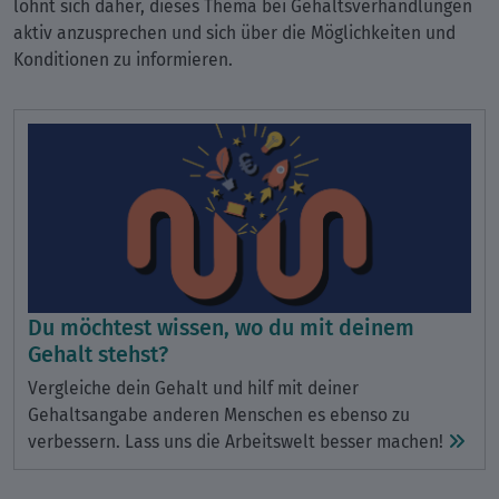
lohnt sich daher, dieses Thema bei Gehaltsverhandlungen
aktiv anzusprechen und sich über die Möglichkeiten und
Konditionen zu informieren.
Du möchtest wissen, wo du mit deinem
Gehalt stehst?
Vergleiche dein Gehalt und hilf mit deiner
Gehaltsangabe anderen Menschen es ebenso zu
verbessern. Lass uns die Arbeitswelt besser machen!