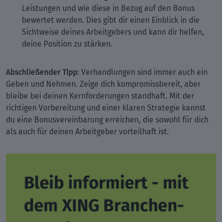
Leistungen und wie diese in Bezug auf den Bonus
bewertet werden. Dies gibt dir einen Einblick in die
Sichtweise deines Arbeitgebers und kann dir helfen,
deine Position zu stärken.
Abschließender Tipp
: Verhandlungen sind immer auch ein
Geben und Nehmen. Zeige dich kompromissbereit, aber
bleibe bei deinen Kernforderungen standhaft. Mit der
richtigen Vorbereitung und einer klaren Strategie kannst
du eine Bonusvereinbarung erreichen, die sowohl für dich
als auch für deinen Arbeitgeber vorteilhaft ist.