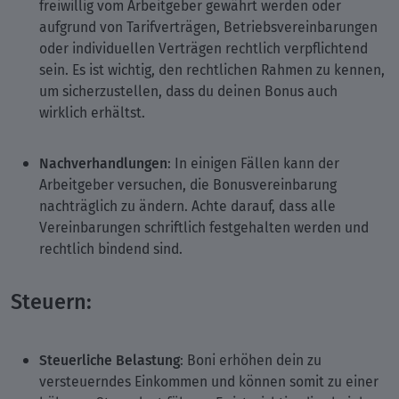
freiwillig vom Arbeitgeber gewährt werden oder
aufgrund von Tarifverträgen, Betriebsvereinbarungen
oder individuellen Verträgen rechtlich verpflichtend
sein. Es ist wichtig, den rechtlichen Rahmen zu kennen,
um sicherzustellen, dass du deinen Bonus auch
wirklich erhältst.
Nachverhandlungen
: In einigen Fällen kann der
Arbeitgeber versuchen, die Bonusvereinbarung
nachträglich zu ändern. Achte darauf, dass alle
Vereinbarungen schriftlich festgehalten werden und
rechtlich bindend sind.
Steuern
:
Steuerliche Belastung
: Boni erhöhen dein zu
versteuerndes Einkommen und können somit zu einer