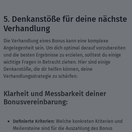
5. Denkanstöße für deine nächste
Verhandlung
Die Verhandlung eines Bonus kann eine komplexe
Angelegenheit sein. Um dich optimal darauf vorzubereiten
und die besten Ergebnisse zu erzielen, solltest du einige
wichtige Fragen in Betracht ziehen. Hier sind einige
Denkanstöße, die dir helfen können, deine
Verhandlungsstrategie zu schärfen:
Klarheit und Messbarkeit deiner
Bonusvereinbarung
:
Definierte Kriterien
: Welche konkreten Kriterien und
Meilensteine sind für die Auszahlung des Bonus