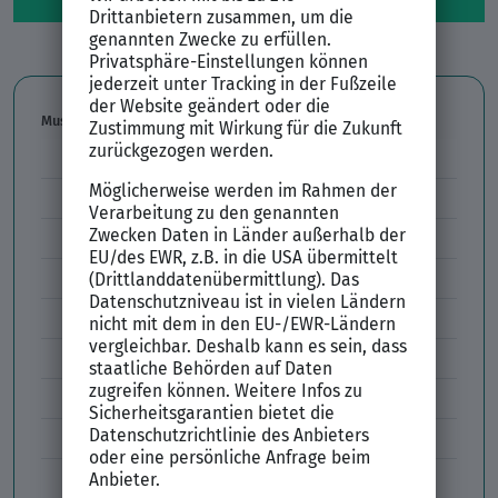
Muster/Vorlagen
Lebenslauf Word-Vorlagen
Anschreiben Initiativbewerbung
Anschreiben Praktikum
Anschreiben Werkstudent
Anschreiben Ausbildung
Anschreiben Jobwechsel
Cover Letter - Amerikanisch
Cover Letter - Britisch
Kündigung Arbeitsvertrag