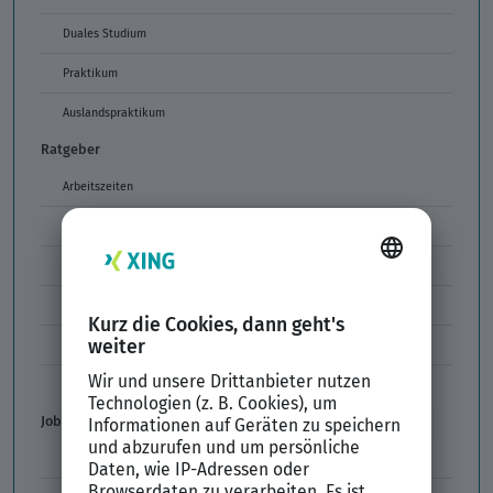
Duales Studium
Praktikum
Auslandspraktikum
Ratgeber
Arbeitszeiten
Arbeitszeitmodelle
Formulierungen im Arbeitszeugnis
Unzulässige Codes Arbeitszeugnis
Unbefristeter Arbeitsvertrag
Der XING Bewerbungsratgeber
Job & Karriere
Arbeitsvertrag