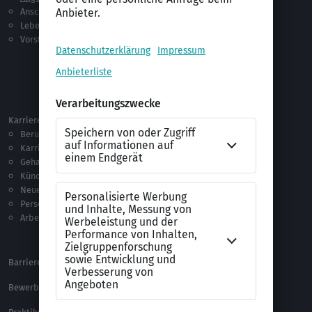
Anschreiben
Studium
Lebenslauf
Praktikum
Vorstellungsgespräch
Jobsuche
Jobprofile
Selbstständigkeit
Netzwerken
Ausland
Karriere
Vorlagen & Tests
Berufseinstieg
Anschreiben-Vorlagen
Karriere machen
Lebenslauf-Vorlagen
Gehalt
Ratgeber
Kündigung
Checklisten
Neue Arbeitswelt
Selbsttests
Personalführung
Testverfahren
Arbeitsrecht
Alle Word-Dateien
Alle Downloads
Barrierefreiheitserklärung
XING Impressum
Bewerbungs-FAQ
Themen A-Z