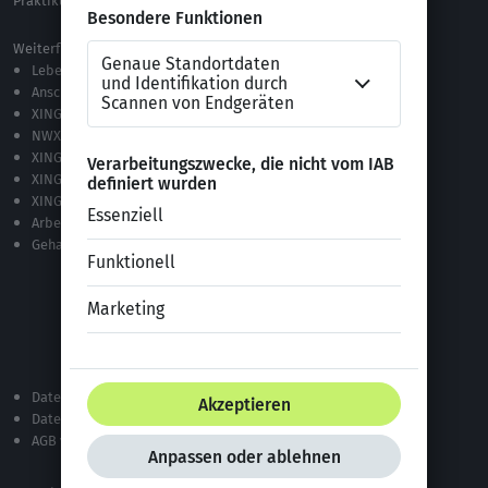
Praktikum Online Marketing
Weiterführende Links
Lebenslauf-Editor
Anschreiben-Editor
XING Stellenmarkt
NWX – „Alles zur Zukunft der Arbeit“
XING Campus
XING News
XING ProJobs
Arbeitgeber-Bewertungen
Gehaltsvergleich
Datenschutzerklärung
Datenschutz bei XING
AGB von XING