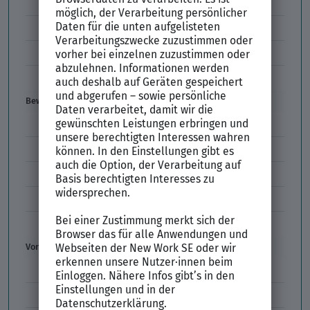
Codes im Arbeitszeugnis
Kündigung
Einstiegsgehalt
Gehaltswunsch
Bewerbung
E-Mail-Bewerbung
Anlagen und Zeugnisse
Initiativbewerbung
Interne Bewerbung
Empfehlungsschreiben
Vorstellungsgespräch
Vorstellungsgespräch Fragen
Schwächen im Vorstellungsgespräch