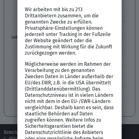
Kleidung im Vorstellungsgespräch
Vorbereitung Vorstellungsgespräch
Vorstellungsgespräch per Skype
Lebenslauf
Lebenslauf Aufbau und Inhalt
Lebenslauf Layout
Lebenslauf Englisch Résumé
Lücken im Lebenslauf
Tabellarischer Lebenslauf
Professionelles Bewerbungsfoto
Bewerben
Berufsorientierung
Allgemeines
Ausbildung