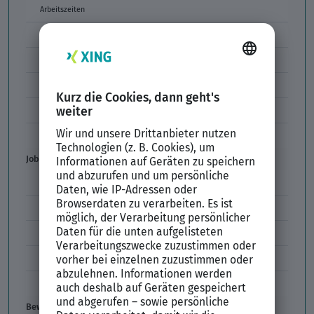
Arbeitszeiten
Arbeitszeitmodelle
Formulierungen im Arbeitszeugnis
Unzulässige Codes Arbeitszeugnis
Unbefristeter Arbeitsvertrag
Der XING Bewerbungsratgeber
Job & Karriere
Arbeitsvertrag
Codes im Arbeitszeugnis
Kündigung
Einstiegsgehalt
Gehaltswunsch
Bewerbung