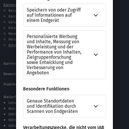
Karriere
Vorlagen & Tests
Berufseinstieg
Anschreiben-Vorlagen
Karriere machen
Lebenslauf-Vorlagen
Gehalt
Ratgeber
Kündigung
Checklisten
Neue Arbeitswelt
Selbsttests
Personalführung
Testverfahren
Arbeitsrecht
Alle Word-Dateien
Alle Downloads
Barrierefreiheitserklärung
XING Impressum
Bewerbungs-FAQ
Themen A-Z
Praktikum Online Marketing
Weiterführende Links
Lebenslauf-Editor
Anschreiben-Editor
XING Stellenmarkt
NWX – „Alles zur Zukunft der Arbeit“
XING Campus