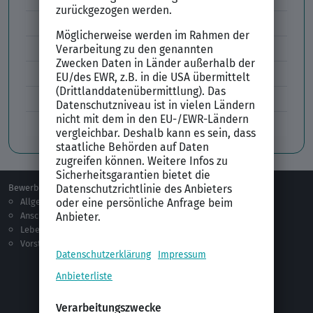
Lebenslauf Layout
Lebenslauf Englisch Résumé
Lücken im Lebenslauf
Tabellarischer Lebenslauf
Professionelles Bewerbungsfoto
Bewerben
Berufsorientierung
Allgemeines
Ausbildung
Anschreiben
Studium
Lebenslauf
Praktikum
Vorstellungsgespräch
Jobsuche
Jobprofile
Selbstständigkeit
Netzwerken
Ausland