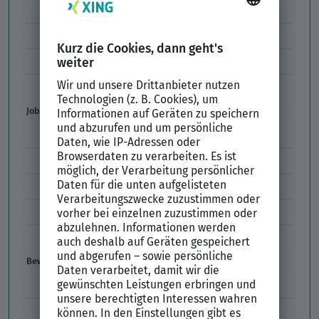
Formulierungen im Arbeitszeugnis
Unzulässige Codes Arbeitszeugnis
Unbefristeter Arbeitsvertrag
Der XING Bewerbungsratgeber
Job & Karriere
Arbeitsvertrag
Codes im Arbeitszeugnis
Kündigung
Einstiegsgehalt
Gehaltswunsch
Bewerbung
E-Mail-Bewerbung
Anlagen und Zeugnisse