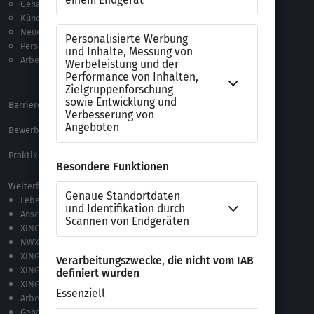
Gehalt
Ratgeber
Kündigung
Checklisten
Neue Arbeitswelt
Selbsttests
Personalführung
Testverfahren
Arbeitsrecht
Alle Word-Dateien
Alle Downloads
Barrierefreiheitserklärung
XING Impressum
Bewerbungs-FAQ
Themen A-Z
Praktikum Online Marketing
Weiterführende Links
Lebenslauf-Editor
Anschreiben-Editor
XING Stellenmarkt
NWX – „Alles zur Zukunft der Arbeit“
XING Campus
XING News
XING ProJobs
Arbeitgeber-Bewertungen
Gehaltsvergleich