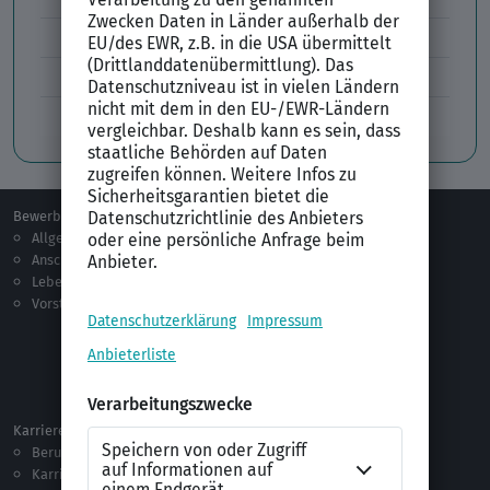
Lücken im Lebenslauf
Tabellarischer Lebenslauf
Professionelles Bewerbungsfoto
Bewerben
Berufsorientierung
Allgemeines
Ausbildung
Anschreiben
Studium
Lebenslauf
Praktikum
Vorstellungsgespräch
Jobsuche
Jobprofile
Selbstständigkeit
Netzwerken
Ausland
Karriere
Vorlagen & Tests
Berufseinstieg
Anschreiben-Vorlagen
Karriere machen
Lebenslauf-Vorlagen