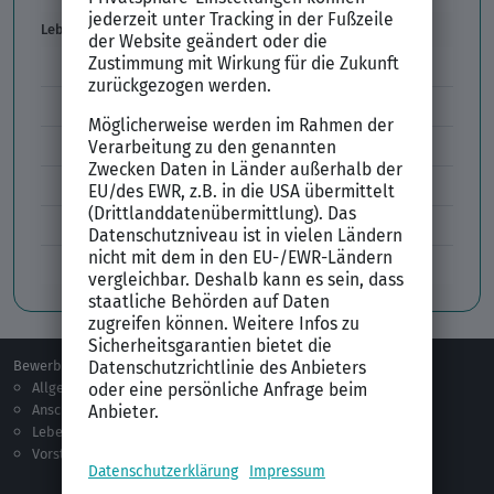
Lebenslauf
Lebenslauf Aufbau und Inhalt
Lebenslauf Layout
Lebenslauf Englisch Résumé
Lücken im Lebenslauf
Tabellarischer Lebenslauf
Professionelles Bewerbungsfoto
Bewerben
Berufsorientierung
Allgemeines
Ausbildung
Anschreiben
Studium
Lebenslauf
Praktikum
Vorstellungsgespräch
Jobsuche
Jobprofile