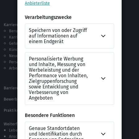
Selbstständigkeit
Netzwerken
Ausland
Karriere
Vorlagen & Tests
Berufseinstieg
Anschreiben-Vorlagen
Karriere machen
Lebenslauf-Vorlagen
Gehalt
Ratgeber
Kündigung
Checklisten
Neue Arbeitswelt
Selbsttests
Personalführung
Testverfahren
Arbeitsrecht
Alle Word-Dateien
Alle Downloads
Barrierefreiheitserklärung
XING Impressum
Bewerbungs-FAQ
Themen A-Z
Praktikum Online Marketing
Weiterführende Links
Lebenslauf-Editor
Anschreiben-Editor