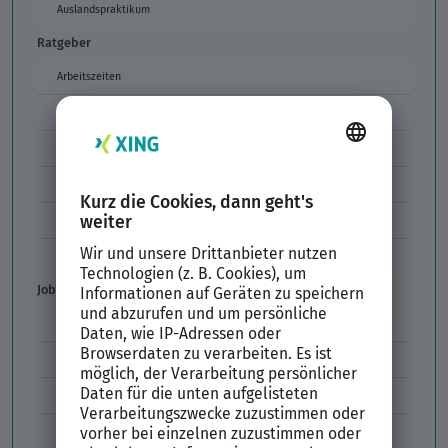
Auslandspraktikum
Ratgeber
Arbeitszeiten
Arbeitszeitmodelle
Formulierungen im Arbeitszeugnis
Unzulässige Codes Arbeitszeugnis
Unbefristeter Arbeitsvertrag
Der XING Bewerbungsratgeber
Job & Karriere
Arbeitsvertrag
Codes im Arbeitszeugnis
Kündigung
Einstiegsgehalt