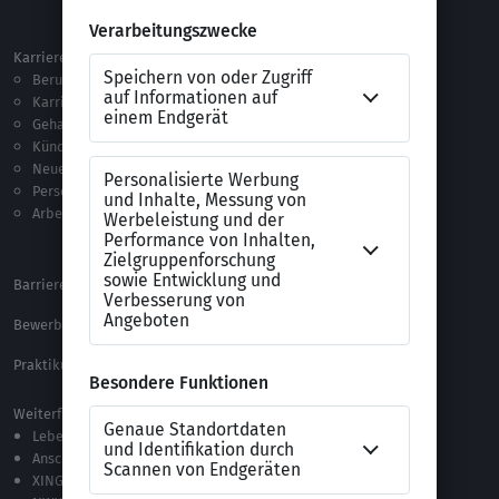
Ausland
Karriere
Vorlagen & Tests
Berufseinstieg
Anschreiben-Vorlagen
Karriere machen
Lebenslauf-Vorlagen
Gehalt
Ratgeber
Kündigung
Checklisten
Neue Arbeitswelt
Selbsttests
Personalführung
Testverfahren
Arbeitsrecht
Alle Word-Dateien
Alle Downloads
Barrierefreiheitserklärung
XING Impressum
Bewerbungs-FAQ
Themen A-Z
Praktikum Online Marketing
Weiterführende Links
Lebenslauf-Editor
Anschreiben-Editor
XING Stellenmarkt