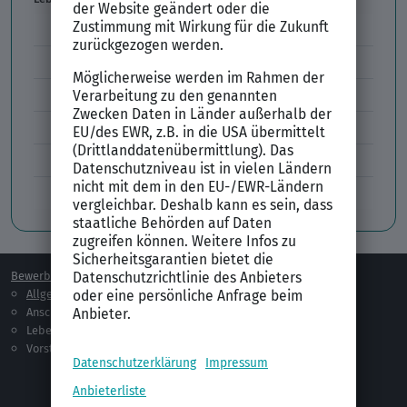
Lebenslauf Aufbau und Inhalt
Lebenslauf Layout
Lebenslauf Englisch Résumé
Lücken im Lebenslauf
Tabellarischer Lebenslauf
Professionelles Bewerbungsfoto
Bewerben
Berufsorientierung
Allgemeines
Ausbildung
Anschreiben
Studium
Lebenslauf
Praktikum
Vorstellungsgespräch
Jobsuche
Jobprofile
Selbstständigkeit
Netzwerken