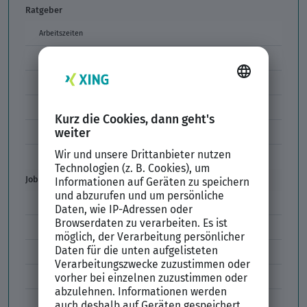
Ratgeber
Arbeitszeiten
Arbeitszeitmodelle
Formulierungen im Arbeitszeugnis
Unzulässige Codes Arbeitszeugnis
Unbefristeter Arbeitsvertrag
Der XING Bewerbungsratgeber
Job & Karriere
Arbeitsvertrag
Codes im Arbeitszeugnis
Kündigung
Einstiegsgehalt
Gehaltswunsch