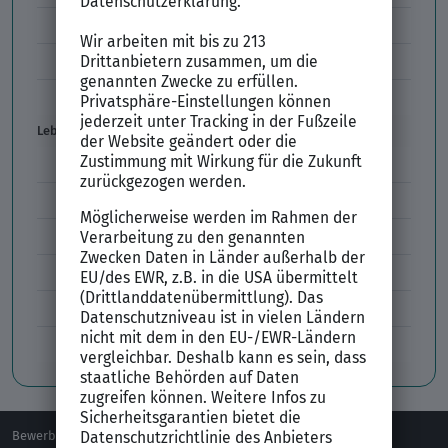
Kleidung im Vorstellungsgespräch
Vorbereitung Vorstellungsgespräch
Vorstellungsgespräch per Skype
Lebenslauf
Lebenslauf Aufbau und Inhalt
Lebenslauf Layout
Lebenslauf Englisch Résumé
Lücken im Lebenslauf
Tabellarischer Lebenslauf
Professionelles Bewerbungsfoto
Bewerben
Berufsorientierung