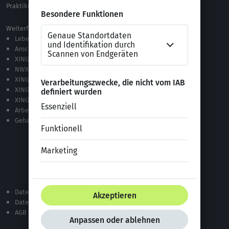
Praktikum Online Marketing
Weiterführende Links
Lebenslauf-Editor
Anschreiben-Editor
XING Stellenmarkt
NWX – „Alles zur Zukunft der Arbeit“
XING Campus
XING News
XING ProJobs
Arbeitgeber-Bewertungen
Gehaltsvergleich
Datenschutzerklärung
Datenschutz bei XING
AGB von XING