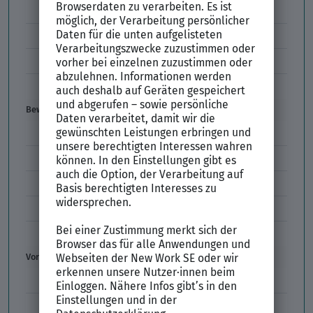
Codes im Arbeitszeugnis
Kündigung
Einstiegsgehalt
Gehaltswunsch
Bewerbung
E-Mail-Bewerbung
Anlagen und Zeugnisse
Initiativbewerbung
Interne Bewerbung
Empfehlungsschreiben
Vorstellungsgespräch
Vorstellungsgespräch Fragen
Schwächen im Vorstellungsgespräch