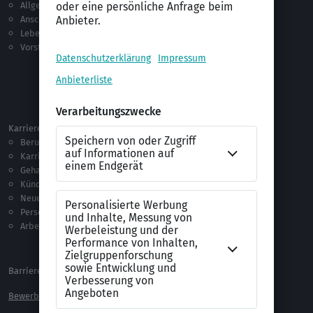
Allgemeines
Ausbildung
Anschreiben
Studium
Lebenslauf
Praktikum
Vorstellungsgespräch
Jobsuche
Jobprofile
Selbstständigkeit
Netzwerken
Ausland
Karriere
Vorlagen & Tests
Berufseinstieg
Anschreiben-Vorlagen
Karriere machen
Lebenslauf-Vorlagen
Gehalt
Ratgeber
Kündigung
Checklisten
Neue Arbeitswelt
Selbsttests
Personalführung
Testverfahren
Arbeitsrecht
Alle Word-Dateien
Alle Downloads
Barrierefreiheitserklärung
XING Impressum
Bewerbungs-FAQ
Themen A-Z