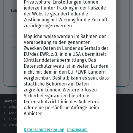
Vorstellungsgespräch per Skype
Lebenslauf
Lebenslauf Aufbau und Inhalt
Lebenslauf Layout
Lebenslauf Englisch Résumé
Lücken im Lebenslauf
Tabellarischer Lebenslauf
Professionelles Bewerbungsfoto
Bewerben
Berufsorientierung
Allgemeines
Ausbildung
Anschreiben
Studium
Lebenslauf
Praktikum
Vorstellungsgespräch
Jobsuche
Jobprofile