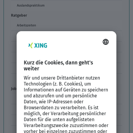
Auslandspraktikum
Ratgeber
Arbeitszeiten
Arbeitszeitmodelle
Formulierungen im Arbeitszeugnis
Unzulässige Codes Arbeitszeugnis
Unbefristeter Arbeitsvertrag
Der XING Bewerbungsratgeber
Job & Karriere
Arbeitsvertrag
Codes im Arbeitszeugnis
Kündigung
Einstiegsgehalt