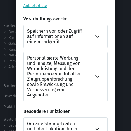
Selbstständigkeit
Netzwerken
Ausland
Karriere
Vorlagen & Tests
Berufseinstieg
Anschreiben-Vorlagen
Karriere machen
Lebenslauf-Vorlagen
Gehalt
Ratgeber
Kündigung
Checklisten
Neue Arbeitswelt
Selbsttests
Personalführung
Testverfahren
Arbeitsrecht
Alle Word-Dateien
Alle Downloads
Barrierefreiheitserklärung
XING Impressum
Bewerbungs-FAQ
Themen A-Z
Praktikum Online Marketing
Weiterführende Links
Lebenslauf-Editor