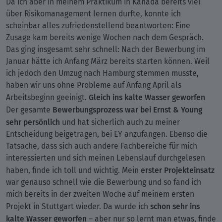
Da ich aber in meinem Praktikum in Kanada bereits viel
über Risikomanagement lernen durfte, konnte ich
scheinbar alles zufriedenstellend beantworten: Eine
Zusage kam bereits wenige Wochen nach dem Gespräch.
Das ging insgesamt sehr schnell: Nach der Bewerbung im
Januar hätte ich Anfang März bereits starten können. Weil
ich jedoch den Umzug nach Hamburg stemmen musste,
haben wir uns ohne Probleme auf Anfang April als
Gleich ins kalte Wasser geworfen
Arbeitsbeginn geeinigt.
Bewerbungsprozess war bei Ernst & Young
Der gesamte
sehr persönlich
und hat sicherlich auch zu meiner
Entscheidung beigetragen, bei EY anzufangen. Ebenso die
Tatsache, dass sich auch andere Fachbereiche für mich
interessierten und sich meinen Lebenslauf durchgelesen
erster Projekteinsatz
haben, finde ich toll und wichtig. Mein
war genauso schnell wie die Bewerbung und so fand ich
mich bereits in der zweiten Woche auf meinem ersten
schon sehr ins
Projekt in Stuttgart wieder. Da wurde ich
kalte Wasser geworfen
– aber nur so lernt man etwas, finde