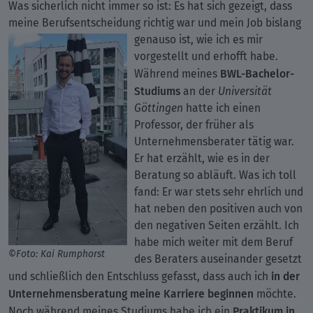
Was sicherlich nicht immer so ist: Es hat sich gezeigt, dass
meine Berufsentscheidung richtig war und mein Job bislang
genauso
ist, wie ich es mir
vorgestellt und erhofft habe.
BWL-Bachelor-
Während meines
Studiums
an der
Universität
Göttingen
hatte ich einen
Professor, der früher als
Unternehmensberater tätig war.
Er hat erzählt, wie es in der
Beratung so abläuft. Was ich toll
fand: Er war stets sehr ehrlich und
hat neben den positiven auch von
den negativen Seiten erzählt. Ich
habe mich weiter mit dem Beruf
©Foto: Kai Rumphorst
des Beraters auseinander gesetzt
in der
und schließlich den Entschluss gefasst, dass auch ich
Unternehmensberatung meine Karriere beginnen
möchte.
Praktikum in
Noch während meines Studiums habe ich ein