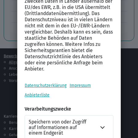
Lücken im Lebenslauf
Tabellarischer Lebenslauf
Professionelles Bewerbungsfoto
Bewerben
Berufsorientierung
Allgemeines
Ausbildung
Anschreiben
Studium
Lebenslauf
Praktikum
Vorstellungsgespräch
Jobsuche
Jobprofile
Selbstständigkeit
Netzwerken
Ausland
Karriere
Vorlagen & Tests
Berufseinstieg
Anschreiben-Vorlagen
Karriere machen
Lebenslauf-Vorlagen
Gehalt
Ratgeber