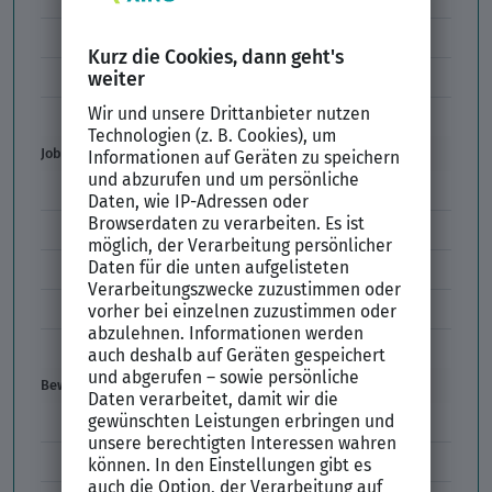
Unzulässige Codes Arbeitszeugnis
Unbefristeter Arbeitsvertrag
Der XING Bewerbungsratgeber
Job & Karriere
Arbeitsvertrag
Codes im Arbeitszeugnis
Kündigung
Einstiegsgehalt
Gehaltswunsch
Bewerbung
E-Mail-Bewerbung
Anlagen und Zeugnisse