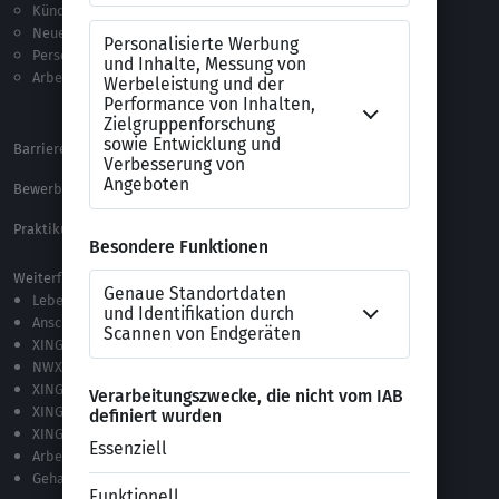
Kündigung
Checklisten
Neue Arbeitswelt
Selbsttests
Personalführung
Testverfahren
Arbeitsrecht
Alle Word-Dateien
Alle Downloads
Barrierefreiheitserklärung
XING Impressum
Bewerbungs-FAQ
Themen A-Z
Praktikum Online Marketing
Weiterführende Links
Lebenslauf-Editor
Anschreiben-Editor
XING Stellenmarkt
NWX – „Alles zur Zukunft der Arbeit“
XING Campus
XING News
XING ProJobs
Arbeitgeber-Bewertungen
Gehaltsvergleich