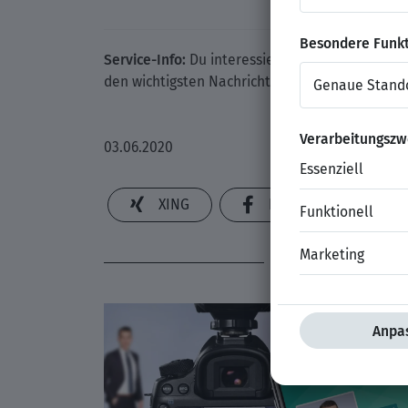
Service-Info:
Du interessierst Dich für weitere
den wichtigsten Nachrichten versorgt, von XI
03.06.2020
XING
Facebook
DAS KÖ