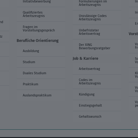
Initiativbewerbung
Formulierungen im
In
Arbeitszeugnis
Qualifiziertes
I
Arbeitszeugnis
Unzulässige Codes
Arbeitszeugnis
nd
E
Fragen im
Vorstellungsgespräch
Unbefristeter
Vors
Arbeitsvertrag
tz
Berufliche Orientierung
V
Der XING
F
Bewerbungsratgeber
Ausbildung
Job & Karriere
S
Studium
V
Arbeitsvertrag
Duales Studium
K
V
Codes im
Arbeitszeugnis
Praktikum
V
V
Kündigung
Auslandspraktikum
V
Einstiegsgehalt
p
Gehaltswunsch