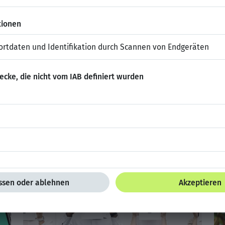
 Artikel und News rund um Deine Karriere? Auf der Seite
Campus 
NG zusammengestellt.
Hier
abonnieren!
X / Twitter
LinkedIn
E-Mail
NNTE DICH AUCH INTERE