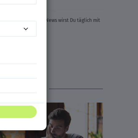
& Karriere
von XING News wirst Du täglich mit
SSIEREN