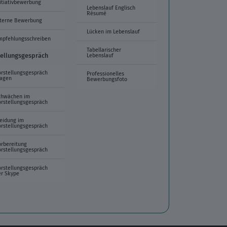
itiativbewerbung
Lebenslauf Englisch
Résumé
nterne Bewerbung
Lücken im Lebenslauf
mpfehlungsschreiben
Tabellarischer
tellungsgespräch
Lebenslauf
orstellungsgespräch
Professionelles
ragen
Bewerbungsfoto
chwächen im
orstellungsgespräch
leidung im
orstellungsgespräch
orbereitung
orstellungsgespräch
orstellungsgespräch
er Skype