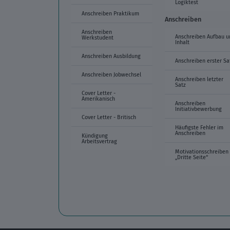
Logiktest
Anschreiben Praktikum
Anschreiben
Anschreiben
Anschreiben Aufbau u
Werkstudent
Inhalt
Anschreiben Ausbildung
Anschreiben erster Sa
Anschreiben Jobwechsel
Anschreiben letzter
Satz
Cover Letter -
Amerikanisch
Anschreiben
Initiativbewerbung
Cover Letter - Britisch
Häufigste Fehler im
Anschreiben
Kündigung
Arbeitsvertrag
Motivationsschreiben
„Dritte Seite“