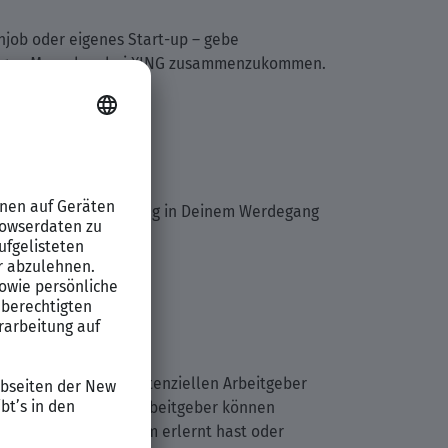
job oder eigenes Start-up – gebe
ichtigen Menschen bei XING zusammenzukommen.
nkt einen neuen Eintrag in Deinem Werdegang
besitzt und Deinem potenziellen Arbeitgeber
er oder potenzielle Arbeitgeber können
lls, die Du im Studium erlernt hast oder