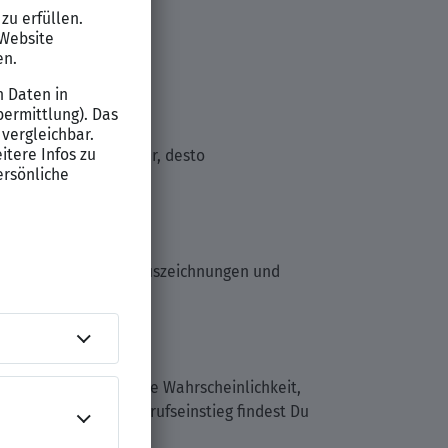
 Du suchst. Je genauer, desto
g.
ere Qualifikationen, Auszeichnungen und
n. Du erhöhst auch die Wahrscheinlichkeit,
 Studium und den Berufseinstieg findest Du