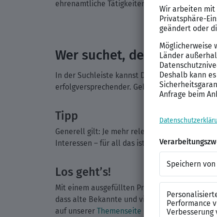
ehrenamtliche Tätigkeiten.
Wer suchet, der findet.
In der Suchleiste kannst Du hinterlegen, welc
erfolgversprechender. Gebe nicht nur einen Jo
Tipp
Generell gilt: Je mehr relevante Informatione
Interessen – für all das ist in Deinem XING Profi
Los geht’s!
Mit einem ausgefüllten Profil machst Du nicht
dass alte Bekannte und viele spannende neue 
auf unserer
Themenseite Campus & Karriere.