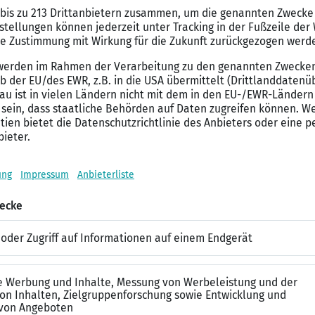
he Jobs Dich interessieren und welche neuen Herausforderungen
bwunsch an, sondern gerne auch mehrere. Das erhöht den Erfol
n Du Deinem Profil hinzufügen, desto besser! Sprachen, besond
l Platz.
 nur einen guten ersten Eindruck bei Unternehmen und Recruiter
Kontakte auf Dich stoßen. Mehr spannende Artikel rund um das