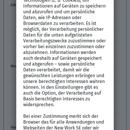
Job & Karriere
Arbeitsvertrag
Codes im Arbeitszeugnis
Kündigung
Einstiegsgehalt
Gehaltswunsch
Bewerbung
E-Mail-Bewerbung
Anlagen und Zeugnisse
Initiativbewerbung
Interne Bewerbung
Empfehlungsschreiben
Vorstellungsgespräch