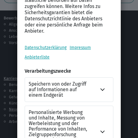
Bewerben
Berufsorientierung
Allgemeines
Ausbildung
Anschreiben
Studium
Lebenslauf
Praktikum
Vorstellungsgespräch
Jobsuche
Jobprofile
Selbstständigkeit
Netzwerken
Ausland
Karriere
Vorlagen & Tests
Berufseinstieg
Anschreiben-Vorlagen
Karriere machen
Lebenslauf-Vorlagen
Gehalt
Ratgeber
Kündigung
Checklisten
Neue Arbeitswelt
Selbsttests
Personalführung
Testverfahren
Arbeitsrecht
Alle Word-Dateien
Alle Downloads