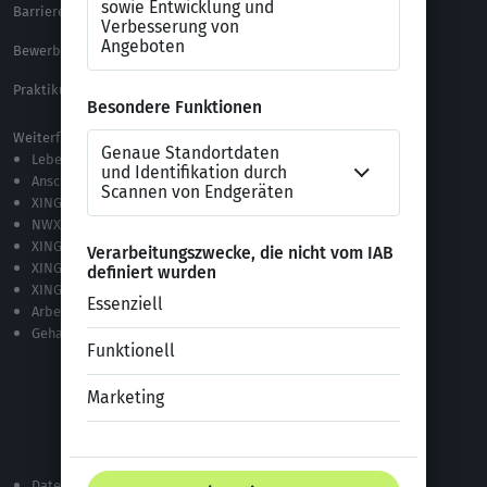
Barrierefreiheitserklärung
XING Impressum
Bewerbungs-FAQ
Themen A-Z
Praktikum Online Marketing
Weiterführende Links
Lebenslauf-Editor
Anschreiben-Editor
XING Stellenmarkt
NWX – „Alles zur Zukunft der Arbeit“
XING Campus
XING News
XING ProJobs
Arbeitgeber-Bewertungen
Gehaltsvergleich
Datenschutzerklärung