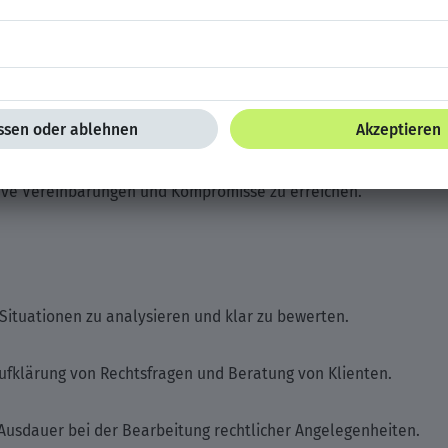
 rechtliche Informationen zu finden und zu interpretieren.
ng von Fall- und Rechtsstreitigkeiten vor Gericht.
it, juristische Dokumente, Verträge und Beschwerden präzise z
tive Vereinbarungen und Kompromisse zu erreichen.
Situationen zu analysieren und klar zu bewerten.
ufklärung von Rechtsfragen und Beratung von Klienten.
Ausdauer bei der Bearbeitung rechtlicher Angelegenheiten.