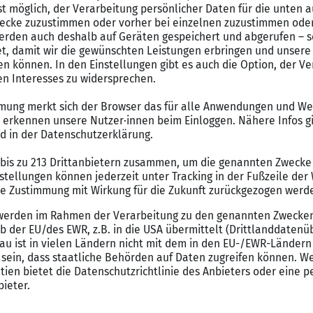
ten hängen unter anderem davon ab, ob Du bei einer Behörde, 
nwälte und Richter beamtet werden und sicher im Sattel sitzen
lbstständigkeit als Jurist will gut überlegt sein und ist von der
Jetzt Lebenslauf erstellen
Jetzt Anschreiben erstellen
nnern beim Einstiegsgehalt für Jurist in Deutschland mit wenig
 49.100 € und Männer 52.900 € verdienen.
t der Gehaltsunterschied 13.700 €, wobei Frauen 71.000 € und 