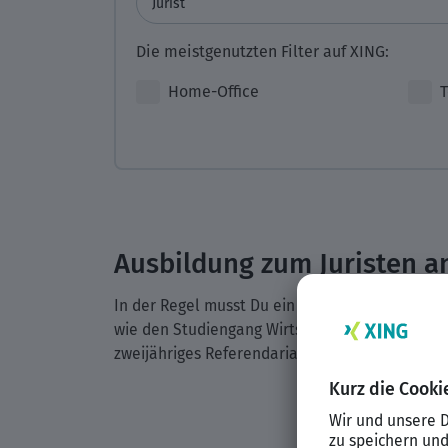
Die meistgenutzten Filter auf XING:
Home-Office
T
Ausbildung zum Juristen a
In der Regel musst Du ein rechtswissenschaftli
wie den Studiengang Wirtschaftsjurist, der in 
zweijähriges Referendariat erforderlich. Im An