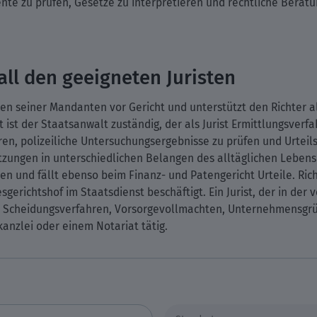
te zu prüfen, Gesetze zu interpretieren und rechtliche Beratu
all den geeigneten Juristen
ssen seiner Mandanten vor Gericht und unterstützt den Richter a
t ist der Staatsanwalt zuständig, der als Jurist Ermittlungsver
eren, polizeiliche Untersuchungsergebnisse zu prüfen und Urteil
ngen in unterschiedlichen Belangen des alltäglichen Lebens trif
hten und fällt ebenso beim Finanz- und Patengericht Urteile. Ri
ichtshof im Staatsdienst beschäftigt. Ein Jurist, der in der vo
nd Scheidungsverfahren, Vorsorgevollmachten, Unternehmensg
kanzlei oder einem Notariat tätig.