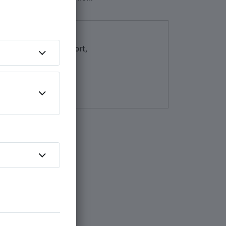
n erfahren?
rufserfahrung, Standort,
zfälle.