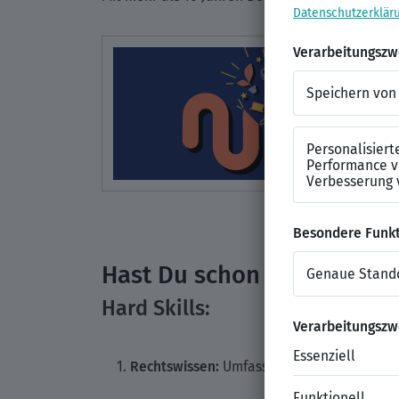
Hast Du schon die wichtigst
Hard Skills:
Rechtswissen:
Umfassendes Verständnis der