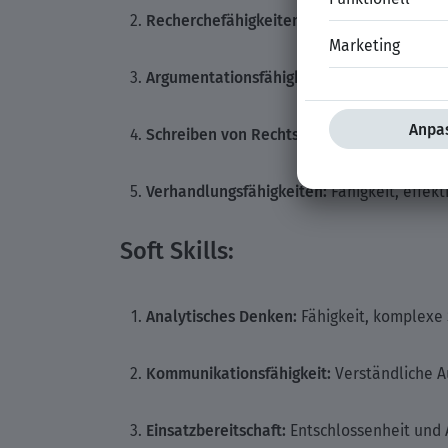
Recherchefähigkeiten:
Fähigkeit, relevante
Argumentationsfähigkeit:
Kompetente Führu
Schreiben von Rechtsdokumenten:
Fähigke
Verhandlungsfähigkeiten:
Fähigkeit, effek
Soft Skills:
Analytisches Denken:
Fähigkeit, komplexe 
Kommunikationsfähigkeit:
Verständliche A
Einsatzbereitschaft:
Entschlossenheit und 