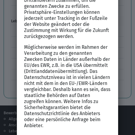
Vorstellungsgespräch per Skype
Lebenslauf
Lebenslauf Aufbau und Inhalt
Lebenslauf Layout
Lebenslauf Englisch Résumé
Lücken im Lebenslauf
Tabellarischer Lebenslauf
Professionelles Bewerbungsfoto
Bewerben
Berufsorientierung
Allgemeines
Ausbildung
Anschreiben
Studium
Lebenslauf
Praktikum