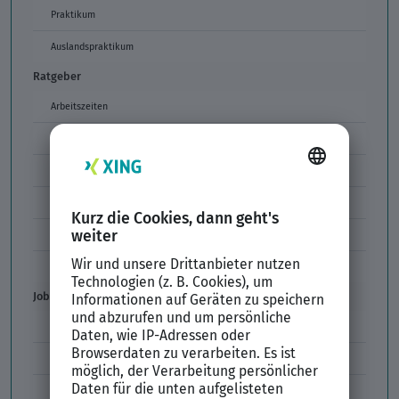
Praktikum
Auslandspraktikum
Ratgeber
Arbeitszeiten
Arbeitszeitmodelle
Formulierungen im Arbeitszeugnis
Unzulässige Codes Arbeitszeugnis
Unbefristeter Arbeitsvertrag
Der XING Bewerbungsratgeber
Job & Karriere
Arbeitsvertrag
Codes im Arbeitszeugnis
Kündigung