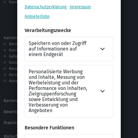
Vorstellungsgespräch
Jobsuche
Jobprofile
Selbstständigkeit
Netzwerken
Ausland
Karriere
Vorlagen & Tests
Berufseinstieg
Anschreiben-Vorlagen
Karriere machen
Lebenslauf-Vorlagen
Gehalt
Ratgeber
Kündigung
Checklisten
Neue Arbeitswelt
Selbsttests
Personalführung
Testverfahren
Arbeitsrecht
Alle Word-Dateien
Alle Downloads
Barrierefreiheitserklärung
XING Impressum
Bewerbungs-FAQ
Themen A-Z
Praktikum Online Marketing
Weiterführende Links