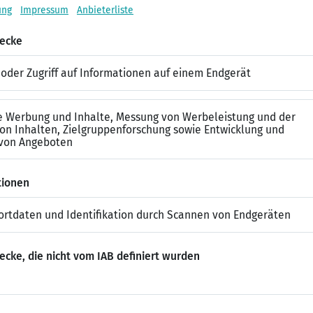
ft vom Content ab», sagt Philippe Riechel. Aus seiner Sicht is
ie jeweilige Plattform anzupassen: «So erreicht man eine größe
en
«Am Anfang zumeist gar nicht, denn es dauert, bis man Follow
n kann ein Blog für einen kommerziellen Anbieter derart attrak
r dem Blogger oder der Bloggerin Geld zahlt. «Pro 100 000 Fol
eine Grenzen, das sei zumeist Verhandlungssache. Neben Produ
 mit Marken bis hin zu Kanalsponsorings möglich.