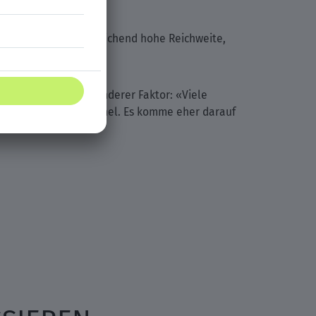
generieren eine ausreichend hohe Reichweite,
ber ohnehin oft ein anderer Faktor: «Viele
 sein sollte», so Riechel. Es komme eher darauf