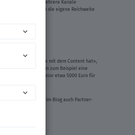
t es generell ratsam, mehrere Kanäle
re Zielgruppe und kann die eigene Reichweite
er und eine Reichweite mit dem Content hat»,
tiv sein, dass er darin zum Beispiel eine
lower kann es für Creator etwa 5000 Euro für
ktplatzierungen sind im Blog auch Partner-