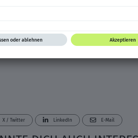
elten von Einnahmen leben
verdienen kein Geld mit ihren Inhalten und nur die wenigsten 
wenn überhaupt, dann nur ein Nebenverdienst. Entscheidend ist a
elle nicht der Hauptmotivationstreiber beim Aufbau der Kanäle
ch zu bleiben.
X / Twitter
LinkedIn
E-Mail