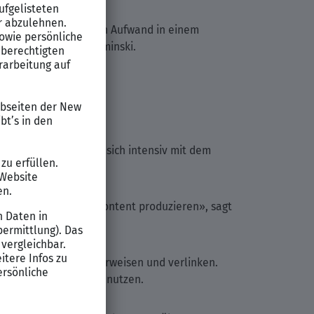
eilen, die ohne großen Aufwand in einem
zu verreisen», so Kaminski.
ringt und bereit ist, sich intensiv mit dem
hon täglich ran und Content produzieren», sagt
 eigenen Content verweisen und verlinken.
tok oder Instagram zu nutzen.