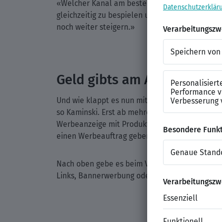
«Welcher Kanal am besten geeignet ist, hängt o
gleichzeitig zu bespielen und die Inhalte an d
noch weiter steigern.»
Geld gibts am Anfang selt
Und wie klappt es nun mit dem Geldverdienen? 
so Kaminski. Erst ab mehreren Tausend Follower
Werbeanzeige mit Produkten platziert und dafü
einen Werbeauftrag geben», sagt Kaminski.
Nach oben gebe es beim Verdienst im Prinzip k
Links, Bannerwerbung oder auch Kooperationen