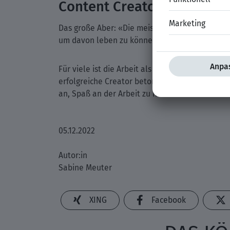
Content Creator können s
Das große Aber: «Die meisten Content Creator 
um davon leben zu können», sagt Riechel.
Für viele ist die Arbeit als Content Creator, 
erfolgreiche Creator betonen, dass das Finanzi
an, Spaß an der Arbeit zu haben und authentis
05.12.2022
Autor:in
Sabine Meuter
XING
Facebook