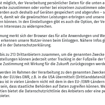
hat, hat vielleicht Spaß daran, Rezepte zu entwickeln und zu t
es derzeit nicht zuletzt wegen Corona angesagt, per Wohnmobil 
cheidend für Erfolg
m auch auf das «Wie» an. «Wer Kreativität und Leidenschaft mitb
zungen mit», sagt Philippe Riechel.
ließlich gilt es, die eigene Marke aufzubauen. «Da muss man sc
 und Follower zu gewinnen, gibt es verschiedene Wege.
 Blogs kommentieren und in dem jeweiligen Kommentar auf den
so der Berater. Effektiver sei es, Plattformen wie Youtube, Tik