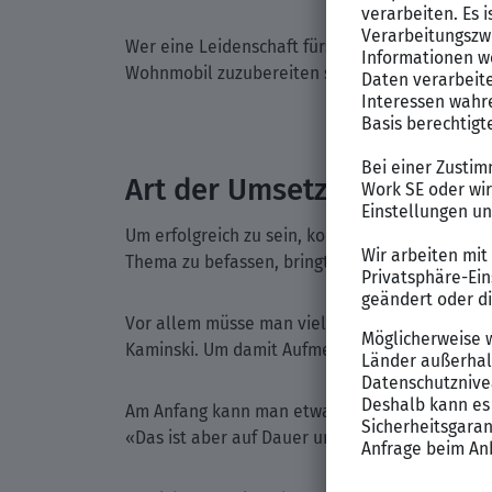
Wer eine Leidenschaft fürs Kochen und Backen 
Wohnmobil zuzubereiten sind. «Schließlich ist 
Art der Umsetzung ist ents
Um erfolgreich zu sein, kommt es aber vor alle
Thema zu befassen, bringt gute Grundvorausset
Vor allem müsse man viel Zeit investieren. Sch
Kaminski. Um damit Aufmerksamkeit zu erregen
Am Anfang kann man etwa Beiträge in anderen
«Das ist aber auf Dauer unglaublich mühselig», 