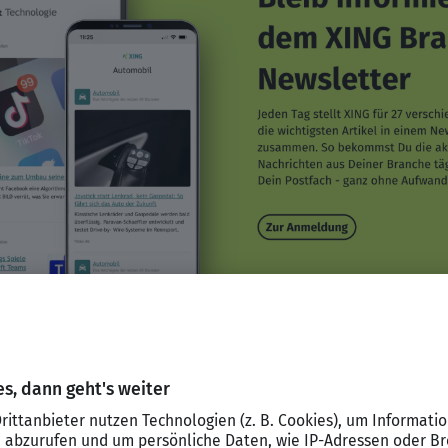
ezepte fürs Wohnmobil
ema geht es darum, Trends im Netz zu identifizieren und dies