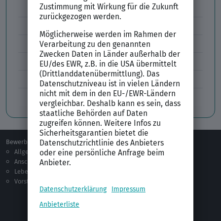
Lebenslauf Aufbau und Inhalt
Lebenslauf Layout
Lebenslauf Englisch Résumé
Lücken im Lebenslauf
Tabellarischer Lebenslauf
Professionelles Bewerbungsfoto
Bewerben
Berufsorientierung
Allgemeines
Ausbildung
Anschreiben
Studium
Lebenslauf
Praktikum
Vorstellungsgespräch
Jobsuche
Jobprofile
Selbstständigkeit
Netzwerken
Ausland