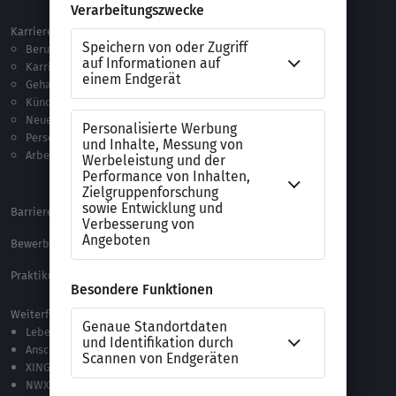
Karriere
Vorlagen & Tests
Berufseinstieg
Anschreiben-Vorlagen
Karriere machen
Lebenslauf-Vorlagen
Gehalt
Ratgeber
Kündigung
Checklisten
Neue Arbeitswelt
Selbsttests
Personalführung
Testverfahren
Arbeitsrecht
Alle Word-Dateien
Alle Downloads
Barrierefreiheitserklärung
XING Impressum
Bewerbungs-FAQ
Themen A-Z
Praktikum Online Marketing
Weiterführende Links
Lebenslauf-Editor
Anschreiben-Editor
XING Stellenmarkt
NWX – „Alles zur Zukunft der Arbeit“