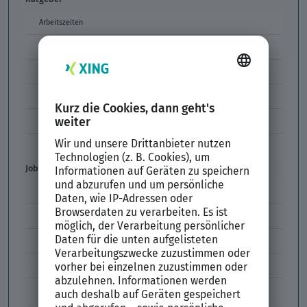
Arbeitszeiten
Arbeitszeitmodelle
Formulierungen im Arbeitszeugnis
Unzulässige Codes Arbeitszeugnis
Unbefristeter Arbeitsvertrag
Der XING Bewerbungsratgeber
Job & Karriere
Arbeitsvertrag
Codes im Arbeitszeugnis
Kündigung
Einstiegsgehalt
Gehaltswunsch