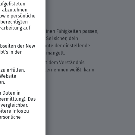
bs sprechen, die zu deinen Fähigkeiten passen,
zess erfahren hast. Sei sicher, dein
 Job hervorhebst, könnte der einstellende
ent für den Job selbst mangelt.
ührt hast, aber sie mit dem Verständnis
r den Job oder das Unternehmen weißt, kann