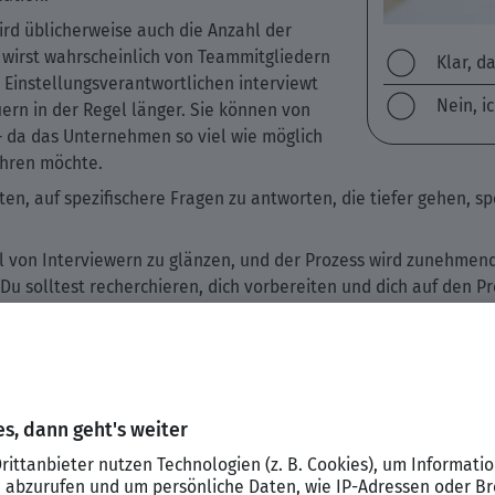
ird üblicherweise auch die Anzahl der
Du wirst wahrscheinlich von Teammitgliedern
Klar, d
Einstellungsverantwortlichen interviewt
Nein, i
rn in der Regel länger. Sie können von
– da das Unternehmen so viel wie möglich
ahren möchte.
n, auf spezifischere Fragen zu antworten, die tiefer gehen, spe
zahl von Interviewern zu glänzen, und der Prozess wird zunehmen
Du solltest recherchieren, dich vorbereiten und dich auf den P
ition und am Unternehmen
n, was dich an der Position und am Unternehmen interessiert. 