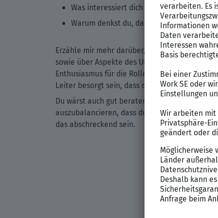
Was interessiert dich an dieser Position
Warum denkst du, dass diese Rolle zu dein
Erzähle mir mehr darüber, was dich zu diesem J
sowie über Aspekte des Unternehmens, die dich 
Enthusiasmus für die Rolle und für die Organi
Leiter besorgt sein, dass du nur einen Fuß in 
Du wärst auch gut beraten, die Recherche zu d
auszubalancieren, dass du noch mehr zu lerne
das abschreckend sein.