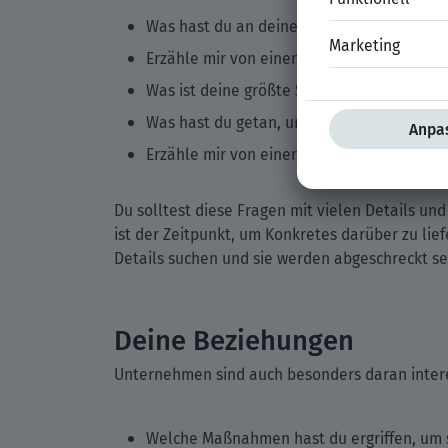
Was hast du an deinem letzten Job mehr 
Erzähle mir von einem Moment, in dem du
Was ist deine größte Schwäche?
Was hast du getan, um deinen vorherigen 
Erzähle mir von einer Leistung, auf die du 
Du solltest diese Fragen mit vielen Details un
ist der Zeitpunkt, um Konkretes darüber zu lie
Details suchen und sie werden abgeschreckt sei
Deine Beziehungen
Unternehmen sind auch besonders daran interess
Welche Maßnahmen hast du ergriffen, um 