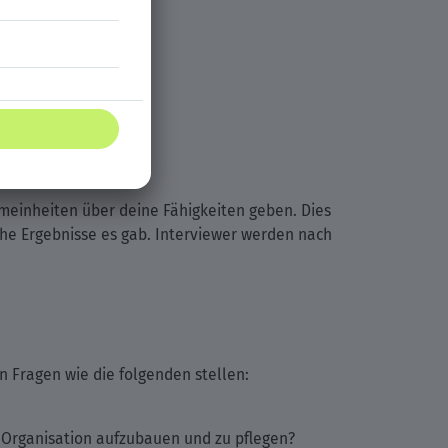
gen bist?
 verbessern?
gemeinheiten über deine Fähigkeiten geben. Dies
che Ergebnisse es gab. Interviewer werden nach
n Fragen wie die folgenden stellen:
Organisation aufzubauen und zu pflegen?