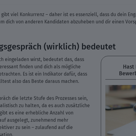
 gibt viel Konkurrenz – daher ist es essenziell, dass du dein E
m dich von anderen Kandidaten abzuheben und dir einen Vorsp
gsgespräch (wirklich) bedeutet
h eingeladen wirst, bedeutet das, dass
Hast
teressant finden und dich als mögliche
Bewerb
rachten. Es ist ein Indikator dafür, dass
lltest also das Beste daraus machen.
räch die letzte Stufe des Prozesses sein,
listisch zu halten, da es auch zusätzliche
ibt es eine erhebliche Anzahl von
rauf ausgelegt, zunehmend mehr
tiver zu sein – zulaufend auf die
sation.