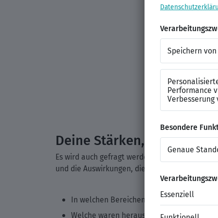
Deine Stärken, Schwächen 
Es wird auch gefragt werden, wie du über dich 
und die Auswirkungen, die du hattest, zu erfahr
In welchen Bereichen deines letzten Jobs 
Welche waren herausfordernd für dich?