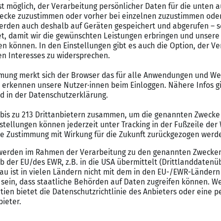
 und an diesem Unternehmen?
en Fähigkeiten passt?
ob hingezogen hat. Du solltest spezifisch über Elemente des Jo
anziehen – insbesondere auf Basis dessen, was du bisher im Pro
sation in Balance zu halten. Wenn du das Unternehmen über den
die Tür der Organisation bekommen willst und es dir an Engagem
emonstrieren, die du zur Position und zum Arbeitgeber durchgef
n hast. Wenn du zu voreingenommen wirkst in dem, was du übe