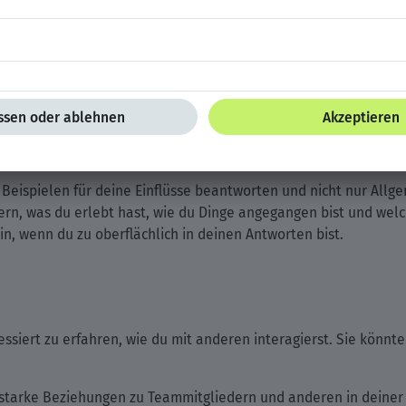
oder weniger genossen und warum?
 gescheitert oder kämpfen musstest und wie du damit umgegan
Job oder dein vorheriges Unternehmen zu beeinflussen oder zu
besonders stolz bist.
d Beispielen für deine Einflüsse beantworten und nicht nur All
fern, was du erlebt hast, wie du Dinge angegangen bist und wel
n, wenn du zu oberflächlich in deinen Antworten bist.
iert zu erfahren, wie du mit anderen interagierst. Sie könnte
starke Beziehungen zu Teammitgliedern und anderen in deiner 