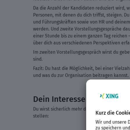
Da die Anzahl der Kandidaten reduziert wird, w
Personen, mit denen du dich triffst, steigen. 
und Führungskräften sowie von HR und deinem 
werden. Und zweite Vorstellungsgespräche daue
einer Stunde bis zu einem ganzen Tag reichen 
über dich aus verschiedenen Perspektiven erf
Im zweiten Vorstellungsgespräch wirst du gebete
sind.
Fazit: Du hast die Möglichkeit, bei einer Viel
und was du zur Organisation beitragen kannst. 
Dein Interesse an der Pos
Du wirst sicherlich mehr darüber gefragt werde
stellen: