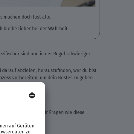
as machen doch fast alle.
ch bleibe lieber bei der Wahrheit.
zifischer sind und in der Regel schwieriger
d darauf abzielen, herauszufinden, wer du bist
rozess vorbereiten, um dein Bestes zu geben.
Interviewer könnten dir Fragen wie diese